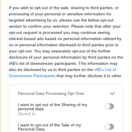
un’interazione dinamica e coinvolgente. HeroChat
If you wish to opt-out of the sale, sharing to third parties, or
introduce una comunicazione diretta con un agente AI
processing of your personal or sensitive information for
e consente al pubblico di interagire con i contenuti
targeted advertising by us, please use the below opt-out
pubblicitari attraverso una dinamica conversazionale. Il
section to confirm your selection. Please note that after your
formato permette ai brand di costruire uno storytelling
opt-out request is processed you may continue seeing
più immersivo e di guidare gli utenti in un percorso di
interest-based ads based on personal information utilized by
us or personal information disclosed to third parties prior to
scoperta di prodotti e servizi. Inoltre, abilita una
your opt-out. You may separately opt-out of the further
reportistica più ricca grazie alla raccolta e all’analisi
disclosure of your personal information by third parties on the
delle conversazioni attivate dagli utenti, con insight
IAB’s list of downstream participants. This information may
utili per comprendere la percezione dei brand.
also be disclosed by us to third parties on the
IAB’s List of
Innovazione creativa e sviluppo tecnologico restano
Downstream Participants
that may further disclose it to other
pilastri della strategia, con l’obiettivo di offrire soluzioni
third parties.
sempre più efficaci, contestualizzate e capaci di
generare coinvolgimento in contesti editoriali di alta
Personal Data Processing Opt Outs
qualità.
I want to opt-out of the Sharing of my
personal data.
Opted In
MERGER & ACQUISITION
MADTECH
I want to opt-out of the Sale of my
Personal Data.