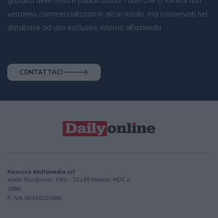
gratuita delle nostre pubblicazioni. I dati che ci fornirai non
verranno commercializzati in alcun modo, ma conservati nel
database ad uso esclusivo interno all'azienda.
CONTATTACI
Newsco Multimedia srl
Viale Teodorico, 19/2 – 20149 Milano, ROC n.
1886
P. IVA 06418220965