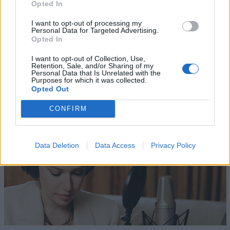
Opted In
I want to opt-out of processing my
Personal Data for Targeted Advertising.
Opted In
I want to opt-out of Collection, Use,
Retention, Sale, and/or Sharing of my
Personal Data that Is Unrelated with the
Altri articoli che potrebbero piacerti
Purposes for which it was collected.
Opted Out
CONFIRM
Data Deletion
Data Access
Privacy Policy