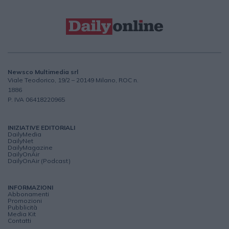
Newsco Multimedia srl
Viale Teodorico, 19/2 – 20149 Milano, ROC n.
1886
P. IVA 06418220965
INIZIATIVE EDITORIALI
DailyMedia
DailyNet
DailyMagazine
DailyOnAir
DailyOnAir (Podcast)
INFORMAZIONI
Abbonamenti
Promozioni
Pubblicità
Media Kit
Contatti