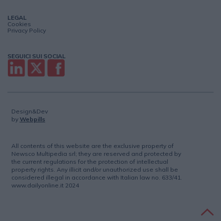
LEGAL
Cookies
Privacy Policy
SEGUICI SUI SOCIAL
Design&Dev
by
Webpills
All contents of this website are the exclusive property of
Newsco Multipedia srl; they are reserved and protected by
the current regulations for the protection of intellectual
property rights. Any illicit and/or unauthorized use shall be
considered illegal in accordance with Italian law no. 633/41.
www.dailyonline.it 2024