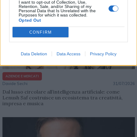
I want to opt-out of Collection, Use,
Retention, Sale, and/or Sharing of my
Personal Data that Is Unrelated with the
Purposes for which it was collected.
Opted Out
CONFIRM
Data Deletion
Data Access
Privacy Policy
AZIENDE E MERCATI
Davide Sechi
31/07/2026
Dal lusso circolare all’intelligenza artificiale: come
Lenush Saf costruisce un ecosistema tra creatività,
impresa e musica