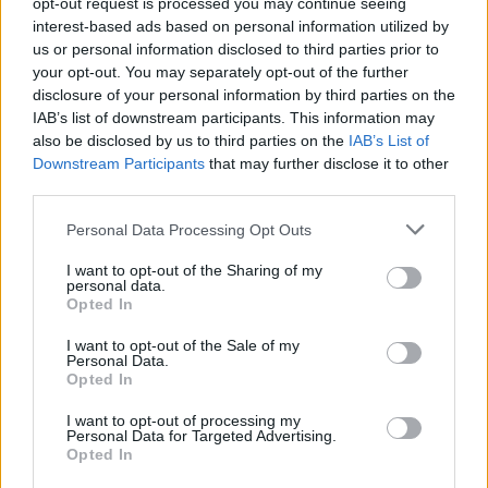
opt-out request is processed you may continue seeing
interest-based ads based on personal information utilized by
Direzione Creativa Salt&Pepper
us or personal information disclosed to third parties prior to
your opt-out. You may separately opt-out of the further
Regia: Carlani e Dogana
disclosure of your personal information by third parties on the
IAB’s list of downstream participants. This information may
Direttore della fotografia: Cristiano di Nicola
also be disclosed by us to third parties on the
IAB’s List of
Downstream Participants
that may further disclose it to other
third parties.
PUBBLICA_AMMINISTRAZIONE
Personal Data Processing Opt Outs
I want to opt-out of the Sharing of my
personal data.
Opted In
I want to opt-out of the Sale of my
Personal Data.
Opted In
I want to opt-out of processing my
Altri articoli che potrebbero piacerti
Personal Data for Targeted Advertising.
Opted In