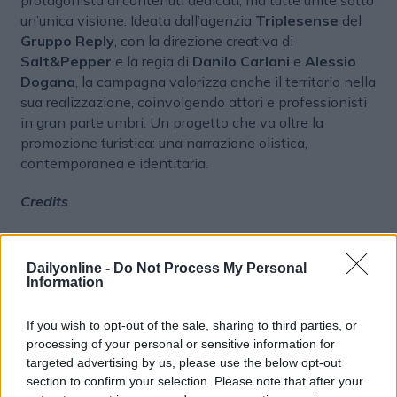
un’unica visione. Ideata dall’agenzia
Triplesense
del
Gruppo Reply
, con la direzione creativa di
Salt&Pepper
e la regia di
Danilo Carlani
e
Alessio
Dogana
, la campagna valorizza anche il territorio nella
sua realizzazione, coinvolgendo attori e professionisti
in gran parte umbri. Un progetto che va oltre la
promozione turistica: una narrazione olistica,
contemporanea e identitaria.
Credits
RegioneUmbria
Dailyonline -
Do Not Process My Personal
Antonella Tiranti, Dirigente Servizio Turismo, Sport e
Information
film Commission
If you wish to opt-out of the sale, sharing to third parties, or
Barbara Papalini, Promozione e comunicazione
processing of your personal or sensitive information for
Servizio Turismo, Sport e film Commission
targeted advertising by us, please use the below opt-out
section to confirm your selection. Please note that after your
Agenzia: Triplesense, Gruppo Reply