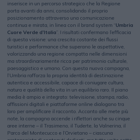
inserisce in un percorso strategico che la Regione
porta avanti da anni, consolidando il proprio
posizionamento attraverso una comunicazione
continua e mirata, in linea con il brand system “
Umbria
Cuore Verde d’Italia
”. I risultati confermano l’efficacia
di questa visione: una crescita costante dei flussi
turistici e performance che superano le aspettative,
valorizzando una regione compatta nelle dimensioni
ma straordinariamente ricca per patrimonio culturale,
paesaggistico e umano. Con questa nuova campagna,
l’Umbria rafforza la propria identità di destinazione
autentica e accessibile, capace di coniugare cultura,
natura e qualità della vita in un equilibrio raro. Il piano
media è ampio e integrato: televisione, stampa, radio,
affissioni digitali e piattaforme online dialogano tra
loro per amplificare il racconto. Accanto alle mete più
note, la campagna accende i riflettori anche su cinque
aree interne – il Trasimeno, il Tuderte, la Valnerina, il
Parco del Montecucco e l’Orvietano – ciascuna
protagonista di contenuti dedicati, ma tutte unite sotto