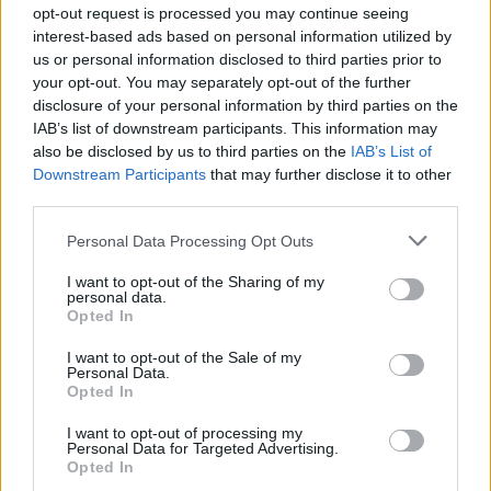
opt-out request is processed you may continue seeing
“Animal Alert” per Petpace: ci sono molti terremoti in
interest-based ads based on personal information utilized by
Perù, i cani possono percepirli in anticipo. A Lima,
us or personal information disclosed to third parties prior to
abbiamo dotato 137 cani di collari che ci forniscono
your opt-out. You may separately opt-out of the further
dati: se un certo numero di cani si alza
disclosure of your personal information by third parties on the
contemporaneamente, le persone nella zona vengono
IAB’s list of downstream participants. This information may
allertate in tempo reale tramite pubblicità digital out-
also be disclosed by us to third parties on the
IAB’s List of
of-home e radio».
Downstream Participants
that may further disclose it to other
third parties.
E quali sono le sue aspettative personali per Cannes
Personal Data Processing Opt Outs
per il Gruppo Mediaplus?
I want to opt-out of the Sharing of my
«Siamo incredibilmente felici. Abbiamo vinto 5 Media
personal data.
Opted In
Lions, di cui tre solo per la nostra citata campagna per
Petpace. Insieme ai nostri colleghi di Serviceplan,
I want to opt-out of the Sale of my
abbiamo avuto successo anche nelle categorie
Personal Data.
Opted In
creative. Siamo così orgogliosi di tutti coloro che sono
stati coinvolti, che risultato straordinario. Che
I want to opt-out of processing my
conferma che il nostro impegno nei confronti dei
Personal Data for Targeted Advertising.
Opted In
creative media è assolutamente giusto».