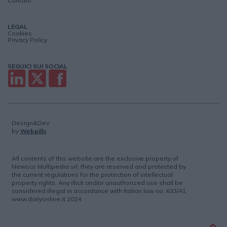
Contatti
LEGAL
Cookies
Privacy Policy
SEGUICI SUI SOCIAL
Design&Dev
by
Webpills
All contents of this website are the exclusive property of
Newsco Multipedia srl; they are reserved and protected by
the current regulations for the protection of intellectual
property rights. Any illicit and/or unauthorized use shall be
considered illegal in accordance with Italian law no. 633/41.
www.dailyonline.it 2024