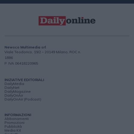
Newsco Multimedia srl
Viale Teodorico, 19/2 – 20149 Milano, ROC n.
1886
P. IVA 06418220965
INIZIATIVE EDITORIALI
DailyMedia
DailyNet
DailyMagazine
DailyOnAir
DailyOnAir (Podcast)
INFORMAZIONI
Abbonamenti
Promozioni
Pubblicità
Media Kit