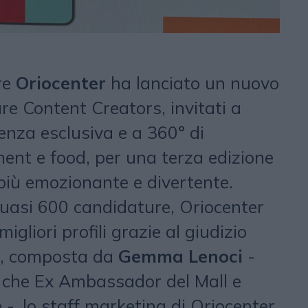
re
Oriocenter
ha lanciato un nuovo
re Content Creators, invitati a
enza esclusiva e a 360° di
ent e food, per una terza edizione
più emozionante e divertente.
uasi 600 candidature, Oriocenter
igliori profili grazie al giudizio
ia, composta da
Gemma Lenoci
-
re che Ex Ambassador del Mall e
e -, lo staff marketing di Oriocenter