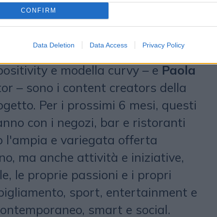
so la sensibilizzazione dei suoi
CONFIRM
tà –,
Fanta Songne
– content
 di beauty –,
Jessica Capetta
–
Data Deletion
Data Access
Privacy Policy
el lifestyle –,
Martina Pagani
–
positivity e modella curvy – e
Paola
tor – sono i content creators della
ogetto. Per i prossimi 6 mesi, questi
anno con i negozi, bar e ristoranti
 l'ampia e variegata offerta
no, ma anche attività e iniziative,
le, le proprie passioni e i propri
bigliamento, sport, entertainment e
contemporaneo, smart e social.