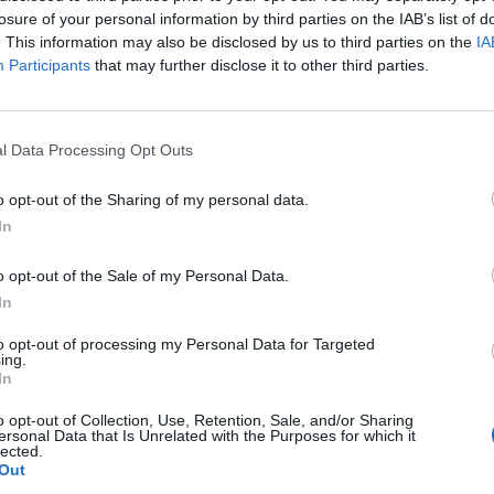
dei contenuti pubblicati sui propri
losure of your personal information by third parties on the IAB’s list of
. This information may also be disclosed by us to third parties on the
IA
zati in occasione dell'evento del 24
Participants
that may further disclose it to other third parties.
 è una squadra composta da profili
o, per abbracciare le numerose
l Data Processing Opt Outs
che di Oriocenter:
Alessandro
o opt-out of the Sharing of my personal data.
 con oltre 6 milioni di views –,
In
one di nuoto e influencer –,
Mattia
o opt-out of the Sale of my Personal Data.
style strategist appassionato di
In
oniglio
– Onicotecnico e Nail
to opt-out of processing my Personal Data for Targeted
ing.
 e cantante –,
Clarissa Belcastro
–
In
 di cucina –,
Damaride
o opt-out of Collection, Use, Retention, Sale, and/or Sharing
ersonal Data that Is Unrelated with the Purposes for which it
blogger –,
Erika Valsecchi
–
lected.
Out