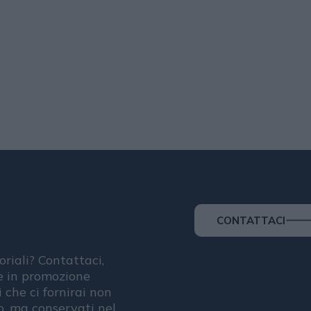
CONTATTACI
oriali? Contattaci,
se in promozione
i che ci fornirai non
, ma conservati nel