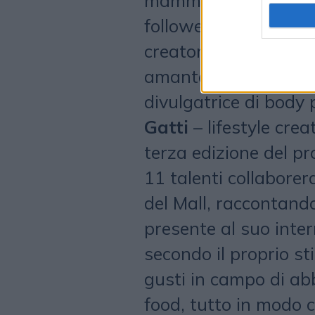
mamma impegnata ver
followers sulla sordi
creator appassionata
amante della moda e d
divulgatrice di body 
Gatti
– lifestyle crea
terza edizione del pr
11 talenti collaborer
del Mall, raccontando
presente al suo inter
secondo il proprio sti
gusti in campo di ab
food, tutto in modo 