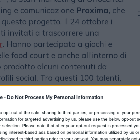
ting e comunicazione
Proxima
, che
questo progetto. Il 24 ottobre i
ti invitati a trascorrere una
r
. Hanno partecipato a giochi e
nelle food court e anche all'interno di
 prodotto alcuni contenuti da
ofili social. Tra questi 100 talenti,
ono stati selezionati gli 11
e -
Do Not Process My Personal Information
da Gemma Lenoci in un evento aperto
to nella Food Court zona cinema. I
to opt-out of the sale, sharing to third parties, or processing of your per
formation for targeted advertising by us, please use the below opt-out s
r la selezione del team ufficiale
r selection. Please note that after your opt-out request is processed y
nalità, proattività, ma anche
eing interest-based ads based on personal information utilized by us or
disclosed to third parties prior to your opt-out. You may separately opt-