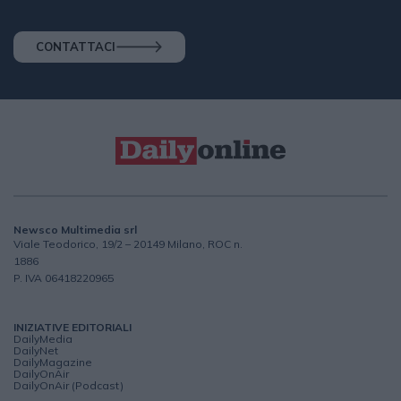
CONTATTACI
Newsco Multimedia srl
Viale Teodorico, 19/2 – 20149 Milano, ROC n.
1886
P. IVA 06418220965
INIZIATIVE EDITORIALI
DailyMedia
DailyNet
DailyMagazine
DailyOnAir
DailyOnAir (Podcast)