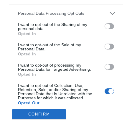
third parties.
dimensioni tramite uno spazio cloud nativo integrato
nella webmail. Libero Mail evolve inoltre in hub di
Personal Data Processing Opt Outs
servizi digitali con office suite online, strumenti per la
fatturazione elettronica, pagamenti di bollettini,
I want to opt-out of the Sharing of my
personal data.
comparazione offerte luce, gas, ADSL e telefonia, oltre
Opted In
a domini personalizzati per email e Libero PEC. Con
oltre 10 milioni di caselle attive, il servizio consolida il
I want to opt-out of the Sale of my
Personal Data.
proprio ruolo nell’ecosistema digitale italiano e rafforza
Opted In
il valore pubblicitario di un contesto capace di
garantire ampia copertura, brand safety e dati di prima
I want to opt-out of processing my
Personal Data for Targeted Advertising.
parte.
Opted In
I want to opt-out of Collection, Use,
Retention, Sale, and/or Sharing of my
DIGITAL MARKETING
AI
Personal Data that Is Unrelated with the
Purposes for which it was collected.
Opted Out
CONFIRM