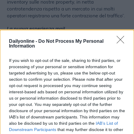
inventory sulle nostre property, in netta
controtendenza rispetto a un mercato in cui molti
operatori registrano una forte contrazione del traffico”.
La nuova esperienza mail
Parallelamente, Italiaonline presenta la nuova Libero
Dailyonline -
Do Not Process My Personal
Information
Mail, rinnovata attraverso una revisione profonda
dell’esperienza utente e dell’interfaccia grafica, con
If you wish to opt-out of the sale, sharing to third parties, or
attenzione a pubblico consumer, microbusiness e
processing of your personal or sensitive information for
generazioni più giovani. Tra le principali novità
targeted advertising by us, please use the below opt-out
figurano un look & feel aggiornato, flussi di navigazione
section to confirm your selection. Please note that after your
ottimizzati e la possibilità di personalizzare la inbox
opt-out request is processed you may continue seeing
tramite temi grafici. Sul fronte accessibilità arrivano
interest-based ads based on personal information utilized by
standard avanzati di contrasto, visibilità e leggibilità,
us or personal information disclosed to third parties prior to
pensati per garantire una fruizione più inclusiva.
your opt-out. You may separately opt-out of the further
Debutta inoltre la funzione “annulla invio”, che
disclosure of your personal information by third parties on the
consente di interrompere l’invio di una mail entro
IAB’s list of downstream participants. This information may
also be disclosed by us to third parties on the
IAB’s List of
cinque o dieci secondi. Potenziata anche DriveMail, la
Downstream Participants
that may further disclose it to other
funzione dedicata alla condivisione di file di grandi