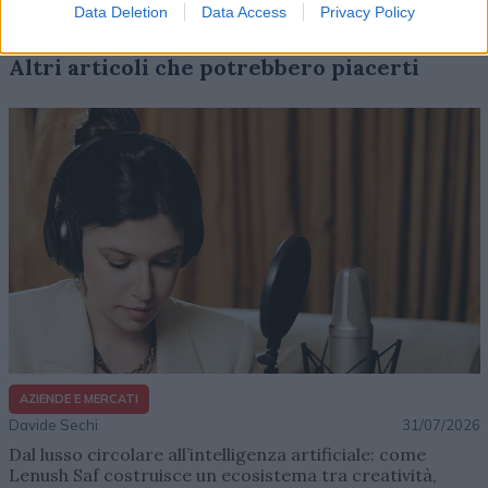
Data Deletion
Data Access
Privacy Policy
Altri articoli che potrebbero piacerti
AZIENDE E MERCATI
Davide Sechi
31/07/2026
Dal lusso circolare all’intelligenza artificiale: come
Lenush Saf costruisce un ecosistema tra creatività,