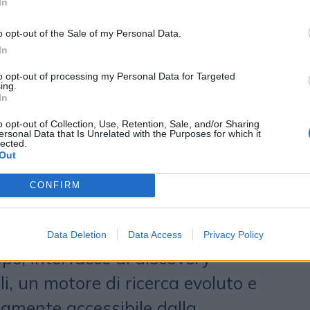
In
i editoriali e offrire un'esperienza
o opt-out of the Sale of my Personal Data.
a su tutti i dispositivi.
In
to opt-out of processing my Personal Data for Targeted
za artificiale al servizio
ing.
In
o opt-out of Collection, Use, Retention, Sale, and/or Sharing
à spicca il debutto ufficiale di
ersonal Data that Is Unrelated with the Purposes for which it
lected.
enerazione di intelligenza artificiale
Out
24 Ore. La piattaforma nasce per
CONFIRM
gazione tradizionale una
modalità
 combina la knowledge base
Data Deletion
Data Access
Privacy Policy
po, interfacce di discovery
li, un motore di ricerca evoluto e
amente accessibile dalla