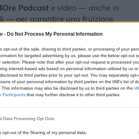
4Ore Podcast
e video — anche in
li — per garantire una fruizione
 L'integrazione coinvolge tutte le
e -
Do Not Process My Personal Information
po: il quotidiano,
Radio 24
,
to opt-out of the sale, sharing to third parties, or processing of your per
Radiocor
e
IlSole24OreTV
.
formation for targeted advertising by us, please use the below opt-out s
r selection. Please note that after your opt-out request is processed y
 debuttano moduli a storie che
eing interest-based ads based on personal information utilized by us or
disclosed to third parties prior to your opt-out. You may separately opt-
delle notizie di giornata,
losure of your personal information by third parties on the IAB’s list of
. This information may also be disclosed by us to third parties on the
IA
ali dedicati alle sezioni e alle
Participants
that may further disclose it to other third parties.
stiche come
24Ore Salute
, e una
elementi distintivi come
l Data Processing Opt Outs
e di
Lab24
. La navigazione viene
o opt-out of the Sharing of my personal data.
ficata per superare i tradizionali