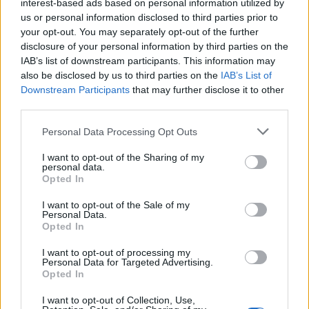
interest-based ads based on personal information utilized by
crescita di oltre il 50% rispetto al 2024. L’obiettivo è
us or personal information disclosed to third parties prior to
normalizzare la moderazione, abbattere i pregiudizi
your opt-out. You may separately opt-out of the further
attraverso uno stile coinvolgente, inclusivo e
disclosure of your personal information by third parties on the
accessibile a tutti.
IAB’s list of downstream participants. This information may
also be disclosed by us to third parties on the
IAB’s List of
Downstream Participants
that may further disclose it to other
SPORT
BRAND MARKETING
third parties.
Personal Data Processing Opt Outs
I want to opt-out of the Sharing of my
personal data.
Opted In
I want to opt-out of the Sale of my
Personal Data.
Opted In
Altri articoli che potrebbero piacerti
I want to opt-out of processing my
Personal Data for Targeted Advertising.
Opted In
I want to opt-out of Collection, Use,