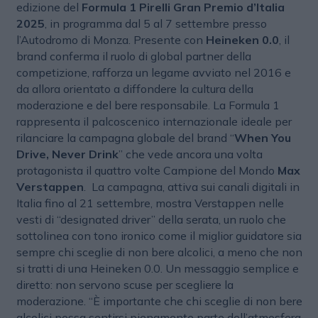
edizione del
Formula 1 Pirelli Gran Premio d’Italia
2025
, in programma dal 5 al 7 settembre presso
l’Autodromo di Monza. Presente con
Heineken 0.0
, il
brand conferma il ruolo di global partner della
competizione, rafforza un legame avviato nel 2016 e
da allora orientato a diffondere la cultura della
moderazione e del bere responsabile. La Formula 1
rappresenta il palcoscenico internazionale ideale per
rilanciare la campagna globale del brand “
When You
Drive, Never Drink
” che vede ancora una volta
protagonista il quattro volte Campione del Mondo
Max
Verstappen
. La campagna, attiva sui canali digitali in
Italia fino al 21 settembre, mostra Verstappen nelle
vesti di “designated driver” della serata, un ruolo che
sottolinea con tono ironico come il miglior guidatore sia
sempre chi sceglie di non bere alcolici, a meno che non
si tratti di una Heineken 0.0. Un messaggio semplice e
diretto: non servono scuse per scegliere la
moderazione. “È importante che chi sceglie di non bere
alcolici possa sentirsi pienamente parte dell’atmosfera