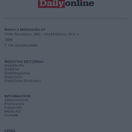
Newsco Multimedia srl
Viale Teodorico, 19/2 – 20149 Milano, ROC n.
1886
P. IVA 06418220965
INIZIATIVE EDITORIALI
DailyMedia
DailyNet
DailyMagazine
DailyOnAir
DailyOnAir (Podcast)
INFORMAZIONI
Abbonamenti
Promozioni
Pubblicità
Media Kit
Contatti
LEGAL