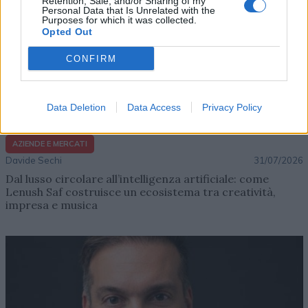
Retention, Sale, and/or Sharing of my
Personal Data that Is Unrelated with the
Purposes for which it was collected.
Opted Out
CONFIRM
Data Deletion
Data Access
Privacy Policy
AZIENDE E MERCATI
Davide Sechi
31/07/2026
Dal lusso circolare all’intelligenza artificiale: come
Lenush Saf costruisce un ecosistema tra creatività,
impresa e musica