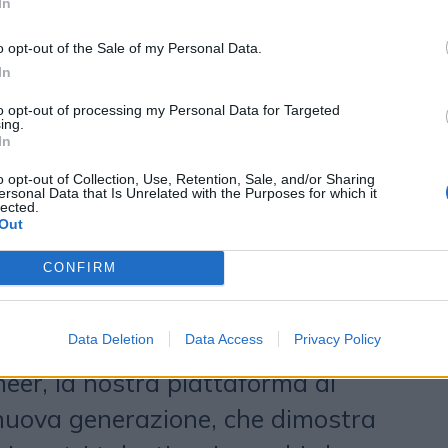
In
del nostro sistema operativo, ora
o opt-out of the Sale of my Personal Data.
AI per riflettere le sue capacità
In
trasformazione sta producendo un
to opt-out of processing my Personal Data for Targeted
ostri clienti. Crediamo che
ing.
In
ga quando la comprensione umana
o opt-out of Collection, Use, Retention, Sale, and/or Sharing
ersonal Data that Is Unrelated with the Purposes for which it
 precisione delle macchine. Ora
lected.
Out
la creazione di efficienze per
completamente nuove, con
CONFIRM
iale incorporata nel cuore di tutto ciò
Data Deletion
Data Access
Privacy Policy
ono orgoglioso di presentare
er, la nostra piattaforma di
nuova generazione, che dimostra