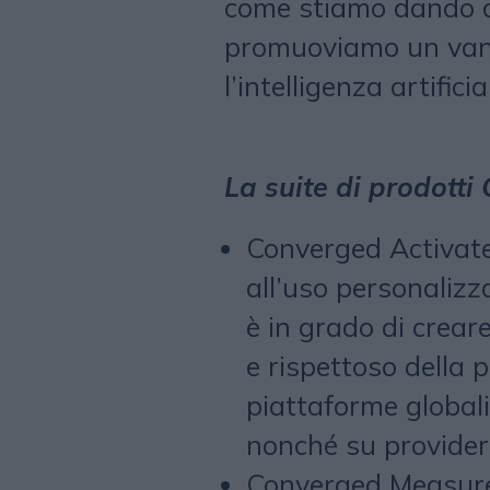
come stiamo dando ai
promuoviamo un vant
l’intelligenza artific
La suite di prodott
Converged Activate 
all’uso personaliz
è in grado di crea
e rispettoso della 
piattaforme global
nonché su provider 
Converged Measure (