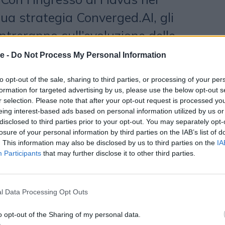
ua strategia Converged.AI, gli
ntreranno sull’evoluzione delle
gli agenti del gruppo in un
e -
Do Not Process My Personal Information
e guidato da esseri umani e
to opt-out of the sale, sharing to third parties, or processing of your per
uito in tutta l’organizzazione, per
formation for targeted advertising by us, please use the below opt-out s
r selection. Please note that after your opt-out request is processed y
te le soluzioni incentrate sul
eing interest-based ads based on personal information utilized by us or
disclosed to third parties prior to your opt-out. You may separately opt-
losure of your personal information by third parties on the IAB’s list of
. This information may also be disclosed by us to third parties on the
IA
Participants
that may further disclose it to other third parties.
O e presidente di
Havas
, ha
l Data Processing Opt Outs
o dopo aver annunciato
o opt-out of the Sharing of my personal data.
con il lancio del nostro piano