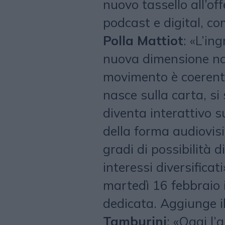
nuovo tassello all’off
podcast e digital, co
Polla Mattiot
: «L’in
nuova dimensione nar
movimento è coerente
nasce sulla carta, si 
diventa interattivo s
della forma audiovisiv
gradi di possibilità d
interessi diversificat
martedì 16 febbraio 
dedicata. Aggiunge il
Tamburini
: «Oggi l’