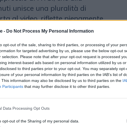
uti unisce una pluralità di
rta al video, riflette pienamente
e 24 Ore verso una dimensione
e -
Do Not Process My Personal Information
ente multimediale».
to opt-out of the sale, sharing to third parties, or processing of your per
formation for targeted advertising by us, please use the below opt-out s
escita
r selection. Please note that after your opt-out request is processed y
eing interest-based ads based on personal information utilized by us or
 domani è oggetto di una campagna
disclosed to third parties prior to your opt-out. You may separately opt-
losure of your personal information by third parties on the IAB’s list of
rmata
Serviceplan
, su mezzi
. This information may also be disclosed by us to third parties on the
IA
Participants
that may further disclose it to other third parties.
ial del Gruppo Il Sole 24 ORE, su
r di Milano e sui circuiti digitali
l Data Processing Opt Outs
le di Milano. HTSI sarà inoltre
se brandizzate HTSI alle principali
o opt-out of the Sharing of my personal data.