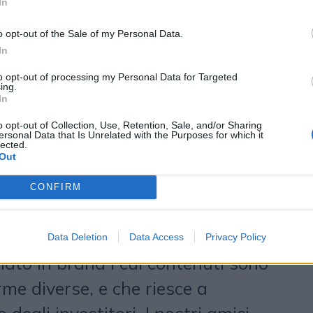
In
 Fashion week insieme al rapporto
 Il 2026 si apre con due risultati
o opt-out of the Sale of my Personal Data.
In
 dell’accordo con FT per altri tre
to opt-out of processing my Personal Data for Targeted
e in crescita a due cifre della
ing.
In
ia 2025. Una performance in
o opt-out of Collection, Use, Retention, Sale, and/or Sharing
to al mercato di riferimento, e
ersonal Data that Is Unrelated with the Purposes for which it
lected.
Out
 produzione video «che dimostra la
 con il resto della nostra offerta»
CONFIRM
Silvestri
, amministratore delegato
4 ORE, per una testata che «da
Data Deletion
Data Access
Privacy Policy
mato in brand i cui contenuti sono
rme diverse, e che riesce a