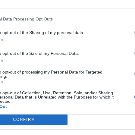
la possibilità di pianificare
ne video su YouTube. È un
l Data Processing Opt Outs
che rafforza la nostra identità di
o opt-out of the Sharing of my personal data.
orza commerciale e ci rende un
In
and e centrali media alla ricerca di
o opt-out of the Sale of my Personal Data.
 e controllo. Grazie al nostro
In
nico, siamo tra le poche realtà in
to opt-out of processing my Personal Data for Targeted
ing.
ccesso così ampio all’ecosistema
In
tare partner sales significa offrire
o opt-out of Collection, Use, Retention, Sale, and/or Sharing
ersonal Data that Is Unrelated with the Purposes for which it
aborano con Evolution Group
lected.
Out
dere a più investimenti pubblicitari
CONFIRM
 ricavi. È uno strumento unico per
ork e rendere YouTube un asset