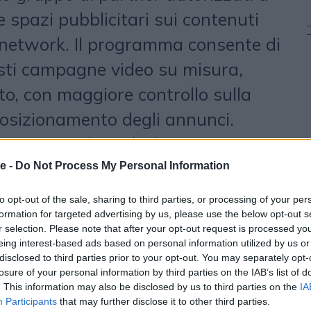
 spazi pubblicitari sui contenuti
 network. Il programma consente di
nisti campagne video su misura,
to, con maggiore controllo sulla
 posizionamento degli annunci.
egica per i brand, che possono
verticali e di qualità, e per i
e -
Do Not Process My Personal Information
aumentare il potenziale di
to opt-out of the sale, sharing to third parties, or processing of your per
formation for targeted advertising by us, please use the below opt-out s
 propria audience. “Siamo di fronte
r selection. Please note that after your opt-out request is processed y
 per Evolution Group - afferma
eing interest-based ads based on personal information utilized by us or
disclosed to third parties prior to your opt-out. You may separately opt-
, chief sales officer -. Essere
losure of your personal information by third parties on the IAB’s list of
. This information may also be disclosed by us to third parties on the
IA
mette di unire una community
Participants
that may further disclose it to other third parties.