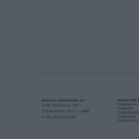
Newsco Multimedia srl
INIZIATIVE 
DailyMedia
Viale Teodorico, 19/2 –
DailyNet
20149 Milano, ROC n. 1886
DailyMagaz
DailyOnAir
P. IVA 06418220965
DailyOnAir 