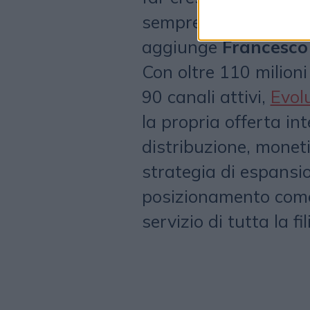
sempre più strategic
aggiunge
Francesco
Con oltre 110 milioni 
90 canali attivi,
Evol
la propria offerta i
distribuzione, monet
strategia di espansio
posizionamento come
servizio di tutta la fil