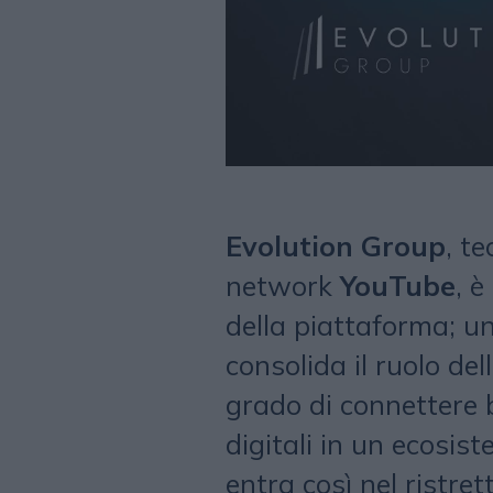
Evolution Group
, t
network
YouTube
, è
della piattaforma; u
consolida il ruolo d
grado di connettere b
digitali in un ecosis
entra così nel ristre