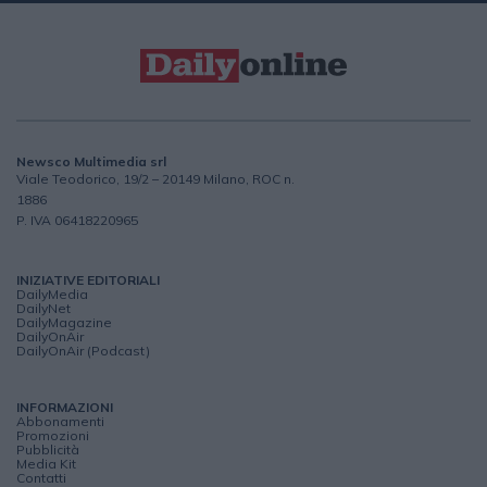
Newsco Multimedia srl
Viale Teodorico, 19/2 – 20149 Milano, ROC n.
1886
P. IVA 06418220965
INIZIATIVE EDITORIALI
DailyMedia
DailyNet
DailyMagazine
DailyOnAir
DailyOnAir (Podcast)
INFORMAZIONI
Abbonamenti
Promozioni
Pubblicità
Media Kit
Contatti