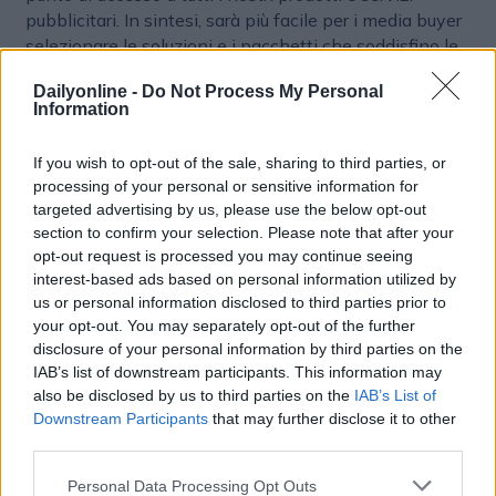
pubblicitari. In sintesi, sarà più facile per i media buyer
selezionare le soluzioni e i pacchetti che soddisfino le
loro esigenze, sia per campagne locali sia
Dailyonline -
Do Not Process My Personal
internazionali, su tv tradizionale, streaming o
Information
multiscreen.
FreeWheel
continuerà a offrire la sua
tecnologia primaria per la monetizzazione dei
If you wish to opt-out of the sale, sharing to third parties, or
contenuti di video premium e continuerà ad apportare
processing of your personal or sensitive information for
innovazioni in aree chiave come il marketplace
targeted advertising by us, please use the below opt-out
contestuale, la tecnologia linear addressable e
section to confirm your selection. Please note that after your
programmatic. NBCU e Sky sono due aziende
opt-out request is processed you may continue seeing
mediatiche di fama mondiale, con una ricca storia e un
interest-based ads based on personal information utilized by
vasto pubblico fidelizzato; unire i loro punti di forza ha
us or personal information disclosed to third parties prior to
perfettamente senso. Da una collaborazione più
your opt-out. You may separately opt-out of the further
disclosure of your personal information by third parties on the
stretta emergeranno nuove opportunità, come una più
IAB’s list of downstream participants. This information may
vasta distribuzione dei contenuti e un migliore accesso
also be disclosed by us to third parties on the
IAB’s List of
al pubblico multischermo sui diversi mercati».
Downstream Participants
that may further disclose it to other
third parties.
Quali sono state, dal suo punto di vista, le tematiche
più importanti emerse dai Cannes Lions nel 2025?
Personal Data Processing Opt Outs