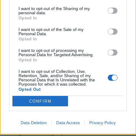
«Tre temi mi hanno particolarmente colpito: anzitutto, i
I want to opt-out of the Sharing of my
personal data.
media sono diventati veramente globali, hanno
Opted In
superato confini e aperto nuove opportunità agli
investitori pubblicitari per raggiungere in modo più
I want to opt-out of the Sale of my
Personal Data.
efficiente il pubblico internazionale. Lo showcase di
Opted In
NBCU a Cannes ha fornito un perfetto esempio ed
evidenziato come la trasmissione statunitense delle
I want to opt-out of processing my
Personal Data for Targeted Advertising.
Olimpiadi invernali di Milano-Cortina del 2026
sarà
Opted In
un’occasione imperdibile per gli inserzionisti italiani; in
secondo luogo, i contenuti di qualità e le partnership
I want to opt-out of Collection, Use,
Retention, Sale, and/or Sharing of my
restano fondamentali per distinguersi; in un panorama
Personal Data that Is Unrelated with the
mediatico frammentato, ambienti affidabili e inventari
Purposes for which it was collected.
Opted Out
di alta qualità, sia in ambito di eventi sportivi globali,
entertainment franchise sia in ecosistemi
CONFIRM
programmatici avanzati, sono essenziali per creare
campagne scalabili e di impatto. Infine, l’intelligenza
artificiale che si afferma come vera e propria strategia
Data Deletion
Data Access
Privacy Policy
pubblicitaria, con numerose applicazioni pratiche che
emergono oltre alla già sperimentata ottimizzazione