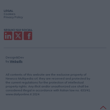
LEGAL
Cookies
Privacy Policy
SEGUICI SUI SOCIAL
Design&Dev
by
Webpills
All contents of this website are the exclusive property of
Newsco Multipedia srl; they are reserved and protected by
the current regulations for the protection of intellectual
property rights. Any illicit and/or unauthorized use shall be
considered illegal in accordance with Italian law no. 633/41.
www.dailyonline.it 2024