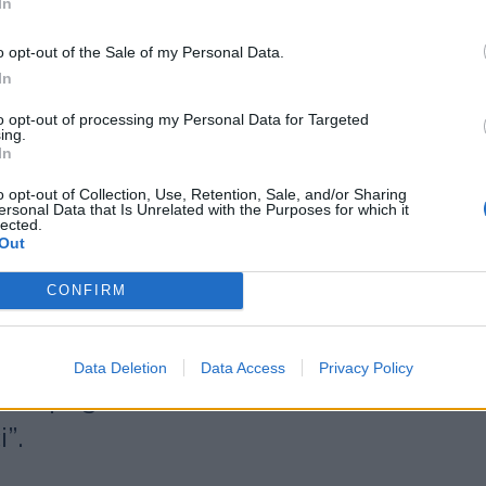
eri sera alla consegna del Leone
In
credibile vedere l’industry della
o opt-out of the Sale of my Personal Data.
tà riunita a Cannes, omaggiare in
In
agna e in particolar modo Madison
to opt-out of processing my Personal Data for Targeted
ing.
In
pretazione in ‘Assume That I Can’. È
o opt-out of Collection, Use, Retention, Sale, and/or Sharing
re Madison sul palco insieme ai
ersonal Data that Is Unrelated with the Purposes for which it
lected.
 produzione a ricordare l’importanza
Out
azione, ma anche il valore e
CONFIRM
icazione nella vita delle persone e
amente realizzare un cambiamento
Data Deletion
Data Access
Privacy Policy
o campagne di comunicazione
i”.