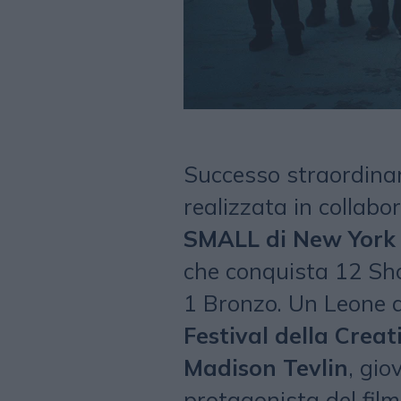
Successo straordinar
realizzata in collabo
SMALL di New York
che conquista 12 Shor
1 Bronzo. Un Leone d
Festival della Creat
Madison Tevlin
, gi
protagonista del fil