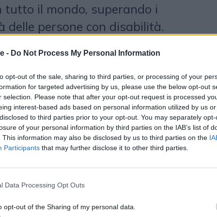
n tutto il mondo, superando i
à delle persone con disabilità.
dulti hanno raccontato la loro
e -
Do Not Process My Personal Information
 video, gli stereotipi che hanno
rare nella propria vita quotidiana,
to opt-out of the sale, sharing to third parties, or processing of your per
formation for targeted advertising by us, please use the below opt-out s
ità e coinvolgendo chiunque si è
r selection. Please note that after your opt-out request is processed y
eing interest-based ads based on personal information utilized by us or
 e limitato dalle basse aspettative
disclosed to third parties prior to your opt-out. You may separately opt-
losure of your personal information by third parties on the IAB’s list of
te dalla società.
. This information may also be disclosed by us to third parties on the
IA
Participants
that may further disclose it to other third parties.
idente di
CoorDown
dichiara:
l Data Processing Opt Outs
elli ricevuti negli anni vale la
o opt-out of the Sharing of my personal data.