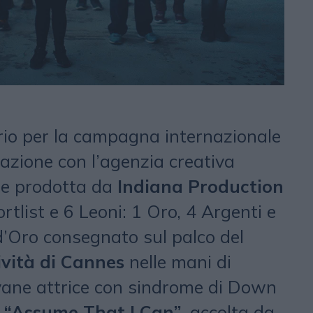
io per la campagna internazionale
razione con l’agenzia creativa
e prodotta da
Indiana Production
tlist e 6 Leoni: 1 Oro, 4 Argenti e
’Oro consegnato sul palco del
ività di Cannes
nelle mani di
ovane attrice con sindrome di Down
m
“Assume That I Can”
, accolta da