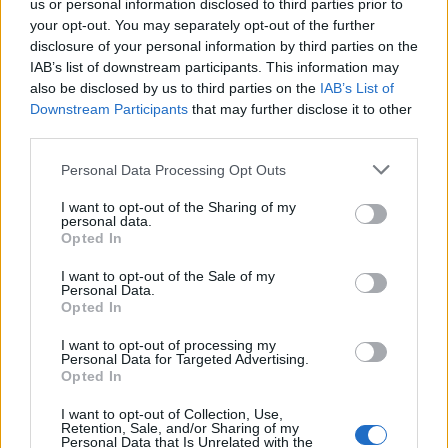
us or personal information disclosed to third parties prior to
your opt-out. You may separately opt-out of the further
disclosure of your personal information by third parties on the
IAB’s list of downstream participants. This information may
also be disclosed by us to third parties on the
IAB’s List of
Downstream Participants
that may further disclose it to other
third parties.
Personal Data Processing Opt Outs
I want to opt-out of the Sharing of my
personal data.
Opted In
I want to opt-out of the Sale of my
AZIENDE E MERCATI
Personal Data.
Redazione
12/05/2026
Opted In
HR Parcel punta sull’AI con “Lory” e ridefinisce il
I want to opt-out of processing my
customer care al Netcomm Forum 2026
Personal Data for Targeted Advertising.
Opted In
I want to opt-out of Collection, Use,
Retention, Sale, and/or Sharing of my
Personal Data that Is Unrelated with the