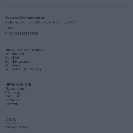
Newsco Multimedia srl
Viale Teodorico, 19/2 – 20149 Milano, ROC n.
1886
P. IVA 06418220965
INIZIATIVE EDITORIALI
DailyMedia
DailyNet
DailyMagazine
DailyOnAir
DailyOnAir (Podcast)
INFORMAZIONI
Abbonamenti
Promozioni
Pubblicità
Media Kit
Contatti
LEGAL
Cookies
Privacy Policy