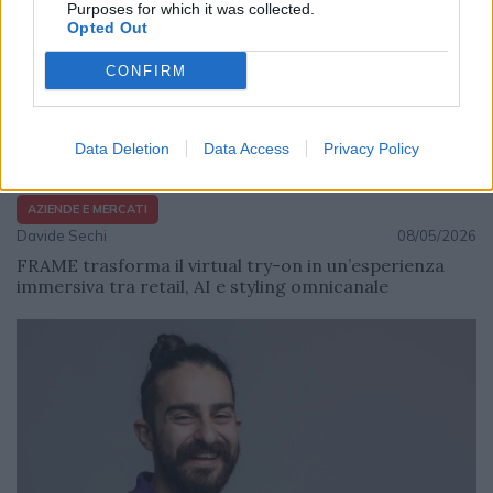
Purposes for which it was collected.
Opted Out
CONFIRM
Data Deletion
Data Access
Privacy Policy
AZIENDE E MERCATI
Davide Sechi
08/05/2026
FRAME trasforma il virtual try-on in un’esperienza
immersiva tra retail, AI e styling omnicanale