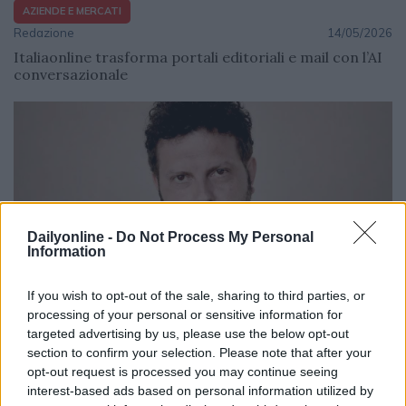
AZIENDE E MERCATI
Redazione
14/05/2026
Italiaonline trasforma portali editoriali e mail con l’AI
conversazionale
Dailyonline -
Do Not Process My Personal
Information
If you wish to opt-out of the sale, sharing to third parties, or
processing of your personal or sensitive information for
targeted advertising by us, please use the below opt-out
AZIENDE E MERCATI
section to confirm your selection. Please note that after your
Davide Sechi
12/05/2026
opt-out request is processed you may continue seeing
Algoritmi, reputazione e AI: il nuovo equilibrio del
interest-based ads based on personal information utilized by
potere digitale tra business, influenza e fiducia