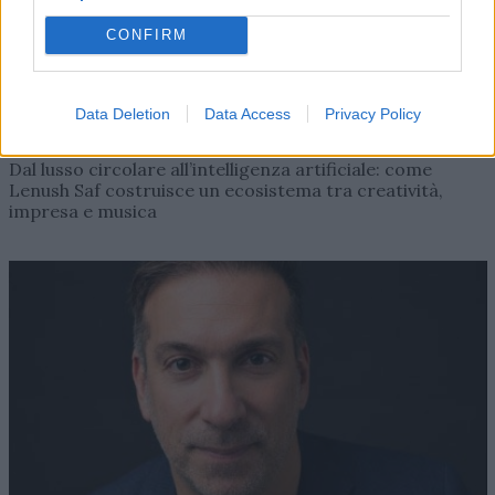
CONFIRM
Data Deletion
Data Access
Privacy Policy
AZIENDE E MERCATI
Davide Sechi
31/07/2026
Dal lusso circolare all’intelligenza artificiale: come
Lenush Saf costruisce un ecosistema tra creatività,
impresa e musica