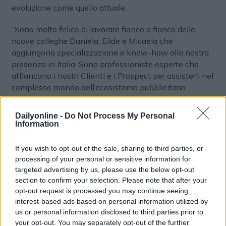
evoluzione come quello attuale.
“Sono molto felice di lavorare fianco a fianco delle
nuove colleghe Daniela, Elide e Micaela che
aggiungono specializzazione e know-how alla nostra
presenza in Italia. Sono professioniste esperte che
affiancano i nostri Clienti e i Prospect per assisterli nel
complesso mondo dell’ecosistema pubblicitario
digitale. Innovazione, spirito di collaborazione e
conoscenza sono le caratteristiche che ricerchiamo nei
Dailyonline -
Do Not Process My Personal
nostri colleghi. Stiamo facendo crescere la squadra con
Information
determinazione, per intercettare un mercato italiano in
forte evoluzione, che richiede sempre più
If you wish to opt-out of the sale, sharing to third parties, or
collaborazione con chi offre soluzioni tecnologiche
processing of your personal or sensitive information for
innovative nel marketing digitale. E sono orgoglioso di
targeted advertising by us, please use the below opt-out
vedere il team mettere a disposizione dell’azienda le
section to confirm your selection. Please note that after your
opt-out request is processed you may continue seeing
proprie competenze per sviluppare progetti sempre più
interest-based ads based on personal information utilized by
efficaci e ambiziosi”, conclude
Riccardo Brambilla
, VP,
us or personal information disclosed to third parties prior to
Regional Manager South Europe di
Adform
.
your opt-out. You may separately opt-out of the further