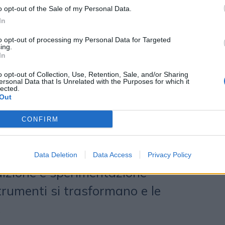
sione di Hypercast: dare voce a
o opt-out of the Sale of my Personal Data.
In
iﬁcative attraverso una narrazione
to opt-out of processing my Personal Data for Targeted
qualità - dichiara
Raﬀaele
ing.
In
re creativo di Hypercast e autore del
o opt-out of Collection, Use, Retention, Sale, and/or Sharing
a alla musica Gnawa, il nostro
ersonal Data that Is Unrelated with the Purposes for which it
lected.
una mappa sonora che connetta
Out
ntemente distanti, rivelando come
CONFIRM
uaggio universale di resistenza,
ione culturale”. Ogni episodio è un
Data Deletion
Data Access
Privacy Policy
dizione e sperimentazione
trumenti si trasformano e le
.