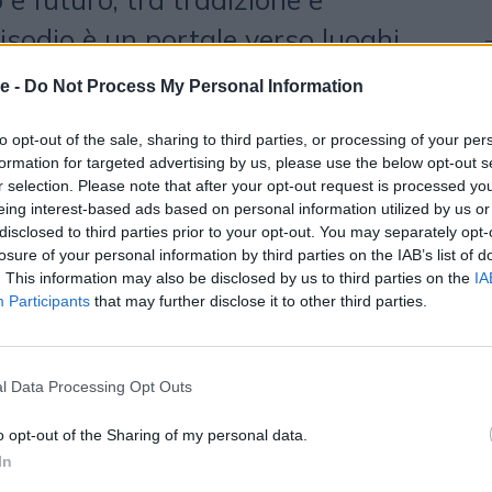
isodio è un portale verso luoghi
lorati, dove la musica diventa
e -
Do Not Process My Personal Information
r comprendere dinamiche sociali,
to opt-out of the sale, sharing to third parties, or processing of your per
 trasformazioni globali. Dal blues
formation for targeted advertising by us, please use the below opt-out s
r selection. Please note that after your opt-out request is processed y
no di Detroit, dalle cerimonie
eing interest-based ads based on personal information utilized by us or
 sarde,
“Clan Acustico”
racconta
disclosed to third parties prior to your opt-out. You may separately opt-
losure of your personal information by third parties on the IAB’s list of
ane traducono in suono la propria
. This information may also be disclosed by us to third parties on the
IA
Participants
that may further disclose it to other third parties.
a prima serie, composta da otto
’esperienza dell’autore nel campo
l Data Processing Opt Outs
al conﬁne tra Mauritania e Mali e
enti di resilienza e creatività della
o opt-out of the Sharing of my personal data.
In
lan Acustico rappresenta