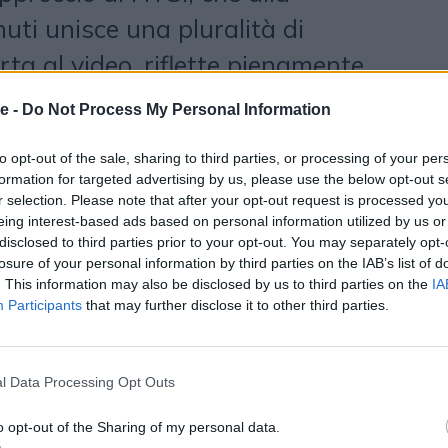
uti unisce una pluralità di
rta al video, riflette pienamente
e 24 Ore verso una dimensione
e -
Do Not Process My Personal Information
ente multimediale».
to opt-out of the sale, sharing to third parties, or processing of your per
formation for targeted advertising by us, please use the below opt-out s
escita
r selection. Please note that after your opt-out request is processed y
eing interest-based ads based on personal information utilized by us or
 domani è oggetto di una campagna
disclosed to third parties prior to your opt-out. You may separately opt-
losure of your personal information by third parties on the IAB’s list of
rmata
Serviceplan
, su mezzi
. This information may also be disclosed by us to third parties on the
IA
Participants
that may further disclose it to other third parties.
ial del Gruppo Il Sole 24 ORE, su
r di Milano e sui circuiti digitali
l Data Processing Opt Outs
le di Milano. HTSI sarà inoltre
se brandizzate HTSI alle principali
o opt-out of the Sharing of my personal data.