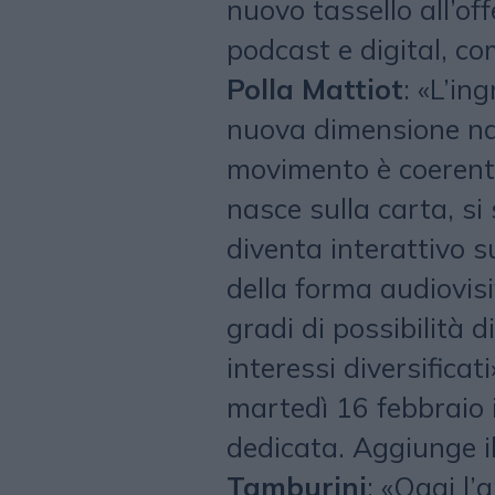
nuovo tassello all’off
podcast e digital, co
Polla Mattiot
: «L’in
nuova dimensione nar
movimento è coerente
nasce sulla carta, si 
diventa interattivo s
della forma audiovisiv
gradi di possibilità d
interessi diversificat
martedì 16 febbraio 
dedicata. Aggiunge il
Tamburini
: «Oggi l’