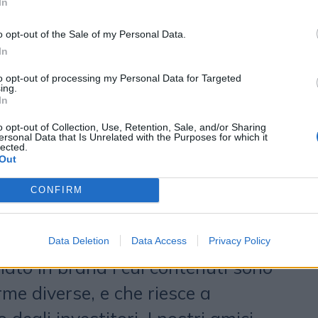
In
 Fashion week insieme al rapporto
 Il 2026 si apre con due risultati
o opt-out of the Sale of my Personal Data.
In
 dell’accordo con FT per altri tre
to opt-out of processing my Personal Data for Targeted
e in crescita a due cifre della
ing.
In
ia 2025. Una performance in
o opt-out of Collection, Use, Retention, Sale, and/or Sharing
to al mercato di riferimento, e
ersonal Data that Is Unrelated with the Purposes for which it
lected.
Out
 produzione video «che dimostra la
 con il resto della nostra offerta»
CONFIRM
Silvestri
, amministratore delegato
4 ORE, per una testata che «da
Data Deletion
Data Access
Privacy Policy
mato in brand i cui contenuti sono
rme diverse, e che riesce a