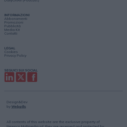
DailyOnAir (Podcast)
INFORMAZIONI
Abbonamenti
Promozioni
Pubblicità
Media Kit
Contatti
LEGAL
Cookies
Privacy Policy
SEGUICI SUI SOCIAL
Design&Dev
by
Webpills
All contents of this website are the exclusive property of
Newsco Multipedia srl; they are reserved and protected by