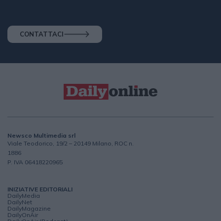
CONTATTACI
Newsco Multimedia srl
Viale Teodorico, 19/2 – 20149 Milano, ROC n.
1886
P. IVA 06418220965
INIZIATIVE EDITORIALI
DailyMedia
DailyNet
DailyMagazine
DailyOnAir