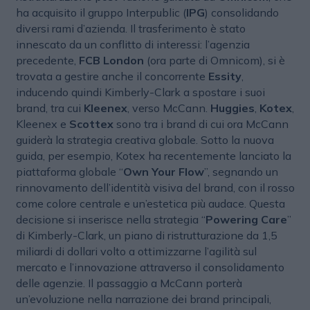
ha acquisito il gruppo Interpublic (
IPG
) consolidando
diversi rami d’azienda. Il trasferimento è stato
innescato da un conflitto di interessi: l’agenzia
precedente,
FCB London
(ora parte di Omnicom), si è
trovata a gestire anche il concorrente
Essity
,
inducendo quindi Kimberly-Clark a spostare i suoi
brand, tra cui
Kleenex
, verso McCann.
Huggies
,
Kotex
,
Kleenex e
Scottex
sono tra i brand di cui ora McCann
guiderà la strategia creativa globale. Sotto la nuova
guida, per esempio, Kotex ha recentemente lanciato la
piattaforma globale “
Own Your Flow
”, segnando un
rinnovamento dell’identità visiva del brand, con il rosso
come colore centrale e un’estetica più audace. Questa
decisione si inserisce nella strategia “
Powering Care
”
di Kimberly-Clark, un piano di ristrutturazione da 1,5
miliardi di dollari volto a ottimizzarne l’agilità sul
mercato e l’innovazione attraverso il consolidamento
delle agenzie. Il passaggio a McCann porterà
un’evoluzione nella narrazione dei brand principali,