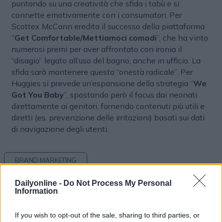
puntando su una creatività che sfida i tabù e si
connette emotivamente con i consumatori. Per
Scottex McCann eredita il successo della piattaforma
“
Get Comfortable/Mettiamoci comodi
”, che ha vinto
numerosi premi per aver affrontato con ironia il
“disagio” legato all’uso del bagno, anche in ufficio. La
sfida sarà mantenere questa “onestà radicale”. Per
Huggies si prevede un’espansione della strategia “
We
Got You Baby
”, spostando però il focus dai neonati
direttamente ai genitori, fornendo contenuti più utili e
diretti (es. prevenzione delle irritazioni) basati sui dati
di navigazione degli utenti.
BRAND MARKETING
Dailyonline -
Do Not Process My Personal
Information
If you wish to opt-out of the sale, sharing to third parties, or