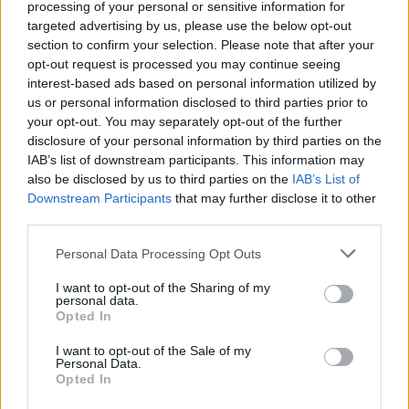
processing of your personal or sensitive information for
targeted advertising by us, please use the below opt-out
section to confirm your selection. Please note that after your
opt-out request is processed you may continue seeing
Altri articoli che potrebbero piacerti
interest-based ads based on personal information utilized by
us or personal information disclosed to third parties prior to
your opt-out. You may separately opt-out of the further
disclosure of your personal information by third parties on the
IAB’s list of downstream participants. This information may
also be disclosed by us to third parties on the
IAB’s List of
Downstream Participants
that may further disclose it to other
third parties.
Personal Data Processing Opt Outs
I want to opt-out of the Sharing of my
personal data.
Opted In
I want to opt-out of the Sale of my
AZIENDE E MERCATI
Personal Data.
Davide Sechi
31/07/2026
Opted In
Dal lusso circolare all’intelligenza artificiale: come