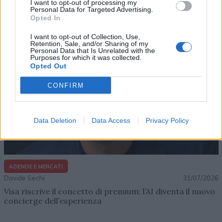
Lenush Saf costruisce un ecosistema tra creatività,
I want to opt-out of processing my
Personal Data for Targeted Advertising.
impresa e musica
Opted In
I want to opt-out of Collection, Use,
Retention, Sale, and/or Sharing of my
Personal Data that Is Unrelated with the
Purposes for which it was collected.
Opted Out
CONFIRM
Data Deletion
Data Access
Privacy Policy
AZIENDE E MERCATI
Davide Sechi
31/07/2026
Visa riscrive il concetto di premium: l’AI diventa il nuovo
concierge dell’esperienza