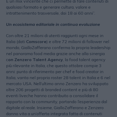
È un mix vincente che ci permette di fare contenuti di
qualsiasi formato e generare cultura, valore e
intrattenimento trasversale, dai 18 ai 60 anni”.
Un ecosistema editoriale in continua evoluzione
Con oltre 21 milioni di utenti raggiunti ogni mese in
Italia (dati
Comscore
) e oltre 72 milioni di follower nel
mondo, GialloZafferano conferma la propria leadership
nel panorama food media grazie anche alla sinergia
c
on Zenzero Talent Agency
, la food talent agency
più rilevante in Italia, che questo ottobre compie 3
anni: punto di riferimento per chef e food creator in
Italia, vanta nel proprio roster 28 talent in Italia e 6 nel
mercato USA. Nell’ultimo anno Zenzero ha sviluppato
oltre 206 progetti di branded content e più di 80
eventi liveche hanno contribuito a consolidare il
rapporto con la community, portando l’esperienza dal
digitale al reale. Insieme, GialloZafferano e Zenzero
danno vita a un’offerta integrata fatta di contenuti