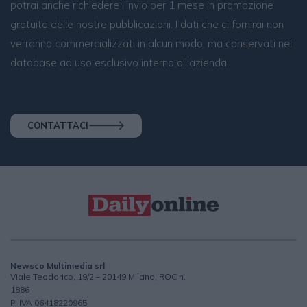
potrai anche richiedere l’invio per 1 mese in promozione
gratuita delle nostre pubblicazioni. I dati che ci fornirai non
verranno commercializzati in alcun modo, ma conservati nel
database ad uso esclusivo interno all'azienda.
CONTATTACI
Newsco Multimedia srl
Viale Teodorico, 19/2 – 20149 Milano, ROC n.
1886
P. IVA 06418220965