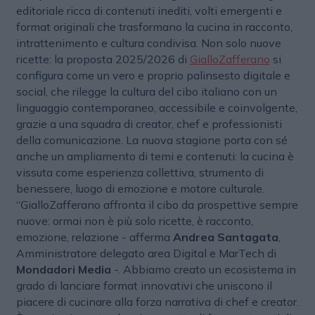
editoriale ricca di contenuti inediti, volti emergenti e
format originali che trasformano la cucina in racconto,
intrattenimento e cultura condivisa. Non solo nuove
ricette: la proposta 2025/2026 di
GialloZafferano
si
configura come un vero e proprio palinsesto digitale e
social, che rilegge la cultura del cibo italiano con un
linguaggio contemporaneo, accessibile e coinvolgente,
grazie a una squadra di creator, chef e professionisti
della comunicazione. La nuova stagione porta con sé
anche un ampliamento di temi e contenuti: la cucina è
vissuta come esperienza collettiva, strumento di
benessere, luogo di emozione e motore culturale.
“GialloZafferano affronta il cibo da prospettive sempre
nuove: ormai non è più solo ricette, è racconto,
emozione, relazione - afferma
Andrea Santagata
,
Amministratore delegato area Digital e MarTech di
Mondadori Media
-. Abbiamo creato un ecosistema in
grado di lanciare format innovativi che uniscono il
piacere di cucinare alla forza narrativa di chef e creator.