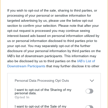
Il benessere a tavola parla a una nuova generazione
If you wish to opt-out of the sale, sharing to third parties, or
Tra le protagoniste della nuova stagione di
processing of your personal or sensitive information for
GialloZafferano,
Ludovica “Lulù” Gargari
– già chef
targeted advertising by us, please use the below opt-out
creator del brand – diventa Ambassador ufficiale di
section to confirm your selection. Please note that after your
GialloZafferano. Il percorso di crescita di Lulù, prima
opt-out request is processed you may continue seeing
diplomata Alma e poi creator sui social, insieme a
interest-based ads based on personal information utilized by
GialloZafferano rappresenta un modo contemporaneo
us or personal information disclosed to third parties prior to
di fare cucina: colorata, sana, concreta e vicina alla vita
your opt-out. You may separately opt-out of the further
reale. Lulù, che fa parte del roster di Zenzero Talent
disclosure of your personal information by third parties on the
Agency, sarà anche il volto del format Un piatto
IAB’s list of downstream participants. This information may
bilanciato, in cui – affiancata da una nutrizionista –
also be disclosed by us to third parties on the
IAB’s List of
insegnerà a comporre piatti equilibrati senza rinunciare
Downstream Participants
that may further disclose it to other
third parties.
al gusto. Il progetto si inserisce nell’ambito del progetto
di espansione di GialloZafferano Benessere, la nuova
Personal Data Processing Opt Outs
area di contenuti web e social dedicata ad
approfondimenti nutrizionali e ai nuovi stili alimentari
I want to opt-out of the Sharing of my
personal data.
degli italiani, che include anche le nuove collaborazioni
Opted In
social con il medico
Edoardo Mocini
e la dietista
Paola
Stavolone
.
I want to opt-out of the Sale of my