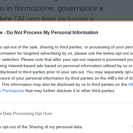
o in formazione, governance e
ere l’AI una leva inclusiva e
formazione”, commenta
Giuseppe
e -
Do Not Process My Personal Information
r di
EY Europe West
. Oltre l’80%
to opt-out of the sale, sharing to third parties, or processing of your per
a in maniera positiva la propria
formation for targeted advertising by us, please use the below opt-out s
e le imprese supportano
r selection. Please note that after your opt-out request is processed y
eing interest-based ads based on personal information utilized by us or
nuove tecnologie nel proprio
disclosed to third parties prior to your opt-out. You may separately opt-
losure of your personal information by third parties on the IAB’s list of
parte dei rispondenti, infatti,
. This information may also be disclosed by us to third parties on the
IA
Participants
that may further disclose it to other third parties.
izzare applicazioni di intelligenza
 sia liberamente (40%) sia con
o dell’AI in Italia è trainato
l Data Processing Opt Outs
plicazioni che migliorano la
o opt-out of the Sharing of my personal data.