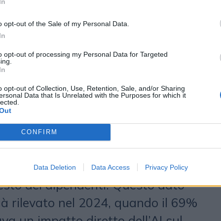
In
le, come la scrittura di testi (60%),
(47%) e i chatbot (40%). Tuttavia, la
o opt-out of the Sale of my Personal Data.
In
ione dei dati (53%), la user
to opt-out of processing my Personal Data for Targeted
costi (32,5%) restano i principali
ing.
In
per gli utenti.
o opt-out of Collection, Use, Retention, Sale, and/or Sharing
ersonal Data that Is Unrelated with the Purposes for which it
lected.
Out
come l’adozione dell’AI segua un
CONFIRM
Il 59% di coloro che hanno ruoli
 ha incrementato l’uso dell’AI
Data Deletion
Data Access
Privacy Policy
resto dei dipendenti. Questo dato
à rilevato nel 2024, quando il 69%
a un impatto diretto dell’AI sul