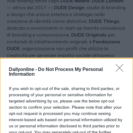
Alla holding fanno capo
DUDE Milano
,
DUDE London
— attiva dal 2017 —,
DUDE Design
, studio di branding
e design che unisce estetica e strategia nella
creazione di identità visive distintive,
DUDE Things
,
dedicata a investimenti in start-up tramite consulenza
di branding e comunicazione,
DUDE Originals
per
contenuti di intrattenimento originali, e
Fondazione
DUDE
, organizzazione non profit che utilizza la
creatività per generare impatto sociale attraverso
progetti culturali e iniziative a valore pubblico.
Dailyonline -
Do Not Process My Personal
Information
A queste si aggiungono le partecipazioni di minoranza
in RUDE, nata a metà 2024 dall'incontro con
Rascal
e
Ilaria Belcastro
, agenzia guidata da
Dario Marongiu,
If you wish to opt-out of the sale, sharing to third parties, or
processing of your personal or sensitive information for
Lorenzo Branchi e Nico Carrassi
, e, da poche
targeted advertising by us, please use the below opt-out
settimane, con
Kotton
, nuova agenzia media fondata
section to confirm your selection. Please note that after your
da
David Abravanel
(ex MarTech e AdTech in Google)
opt-out request is processed you may continue seeing
e
Tommaso Pietrarelli
(ex growth in Jellyfish).
interest-based ads based on personal information utilized by
us or personal information disclosed to third parties prior to
La strategia: integrazione delle verticalità
your opt-out. You may separately opt-out of the further