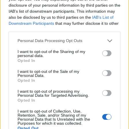
«
Design e Things
, partecipate minoritariamente
disclosure of your personal information by third parties on the
anche da
Loperfido
, che ne è CEO, e da
Lorenzo
IAB’s list of downstream participants. This information may
Foffani
, Chief Strategy and Innovation Officer del
also be disclosed by us to third parties on the
IAB’s List of
Gruppo — spiega
del Bianco
a
DailyMedia
e
Downstream Participants
that may further disclose it to other
Dailyonline
— lavorano molto vicine visti i loro scope
third parties.
of works, mentre con
Originals
copriamo l'area
Personal Data Processing Opt Outs
ideativa e produttiva di branded content, video,
podcast, documentari e lungometraggi, fronte sul quale
I want to opt-out of the Sharing of my
sono in arrivo
due nuovi titoli
. Con
RUDE
forniamo
personal data.
Opted In
alternative sul fronte creativo, mentre con
Kotton
, che
si occupa di media innovativo, abbiamo già fatto
I want to opt-out of the Sale of my
anche alcune gare insieme. Dei social se ne occupa
Personal Data.
Opted In
DUDE
, che ovviamente può accedere anche al
perimetro internazionale grazie alla sede di Londra,
I want to opt-out of processing my
mentre per il digital attiviamo collaborazioni con
Personal Data for Targeted Advertising.
Opted In
partner affini. L'
integrazione delle verticalità
è
quella che ci sta permettendo di fornire un'offerta
I want to opt-out of Collection, Use,
sempre più completa, con riscontri positivi anche
Retention, Sale, and/or Sharing of my
Personal Data that Is Unrelated with the
quest'anno. Last but not least, la
Fondazione
, molto
Purposes for which it was collected.
impegnata nel sociale e partner della
Fondazione
Opted Out