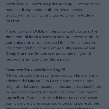
particolare sul
portfolio partnership
— inteso come
modello di espansione alternativo ai percorsi
tradizionali, in cui figurano già realtà come
Rude
e
Kotton
.
Angeli porta in DUDE un percorso costruito su
oltre
dieci anni di lavoro trasversale nel settore della
comunicazione
, tra Londra e l'Italia. Ha collaborato
con brand globali come
Campari, illy, Grey Goose,
Rémy Martin e Belvedere
, passando da grandi
network a realtà indipendenti più agili.
I commenti di Loperfido e Angeli
"Ho conosciuto Vanessa lavorando con lei alla prima
edizione del
Milano Film Fest
e sono stato subito
folgorato dal suo entusiasmo, passione e curiosità, poi
ho scoperto che era anche molto brava" commenta
Loperfido
. "Sono contento di lavorare con Vanessa
ogni giorno, e siamo sicuri sia la persona perfetta per
aprire e costruire le relazioni con i nostri clienti e i