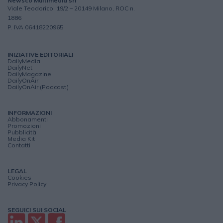
Newsco Multimedia srl
Viale Teodorico, 19/2 – 20149 Milano, ROC n.
1886
P. IVA 06418220965
INIZIATIVE EDITORIALI
DailyMedia
DailyNet
DailyMagazine
DailyOnAir
DailyOnAir (Podcast)
INFORMAZIONI
Abbonamenti
Promozioni
Pubblicità
Media Kit
Contatti
LEGAL
Cookies
Privacy Policy
SEGUICI SUI SOCIAL