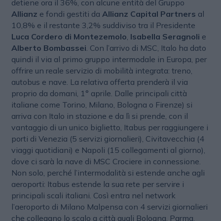
detiene ora il 36%, con alcune entità del Gruppo
Allianz
e fondi gestiti da
Allianz Capital Partners
al
10,8% e il restante 3,2% suddiviso tra il Presidente
Luca Cordero di Montezemolo
,
Isabella Seragnoli
e
Alberto Bombassei
. Con l’arrivo di MSC, Italo ha dato
quindi il via al primo gruppo intermodale in Europa, per
offrire un reale servizio di mobilità integrata: treno,
autobus e nave. La relativa offerta prenderà il via
proprio da domani, 1° aprile. Dalle principali città
italiane come Torino, Milano, Bologna o Firenze) si
arriva con Italo in stazione e da lì si prende, con il
vantaggio di un unico biglietto, Itabus per raggiungere i
porti di Venezia (5 servizi giornalieri), Civitavecchia (4
viaggi quotidiani) e Napoli (15 collegamenti al giorno),
dove ci sarà la nave di MSC Crociere in connessione.
Non solo, perché l’intermodalità si estende anche agli
aeroporti: Itabus estende la sua rete per servire i
principali scali italiani. Così entra nel network
l’aeroporto di Milano Malpensa con 4 servizi giornalieri
che collegano lo scalo a città quali Bologna, Parma,