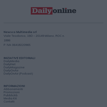
Newsco Multimedia srl
Viale Teodorico, 19/2 – 20149 Milano, ROC n.
1886
P. IVA 06418220965
INIZIATIVE EDITORIALI
DailyMedia
DailyNet
DailyMagazine
DailyOnAir
DailyOnAir (Podcast)
INFORMAZIONI
Abbonamenti
Promozioni
Pubblicità
Media Kit
Contatti