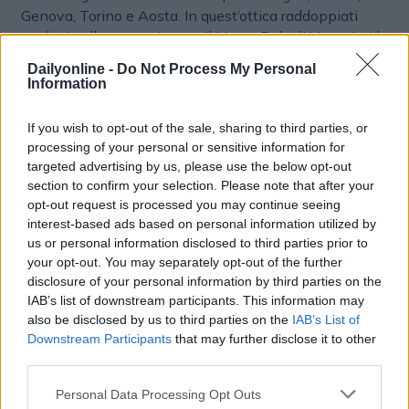
Genova, Torino e Aosta. In quest’ottica raddoppiati
anche i collegamenti verso il Marco Polo di Venezia (da
4 a 8 al giorno), e sono stati incrementati i viaggi e le
Dailyonline -
Do Not Process My Personal
destinazioni connesse per gli scali di Orio al Serio,
Information
Catania e Fiumicino.
If you wish to opt-out of the sale, sharing to third parties, or
processing of your personal or sensitive information for
targeted advertising by us, please use the below opt-out
section to confirm your selection. Please note that after your
opt-out request is processed you may continue seeing
interest-based ads based on personal information utilized by
us or personal information disclosed to third parties prior to
your opt-out. You may separately opt-out of the further
disclosure of your personal information by third parties on the
IAB’s list of downstream participants. This information may
also be disclosed by us to third parties on the
IAB’s List of
Downstream Participants
that may further disclose it to other
Altri articoli che potrebbero piacerti
third parties.
Personal Data Processing Opt Outs