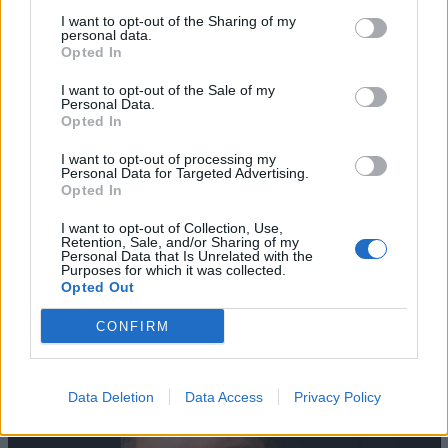
I want to opt-out of the Sharing of my
personal data.
Opted In
I want to opt-out of the Sale of my
Personal Data.
Opted In
I want to opt-out of processing my
Personal Data for Targeted Advertising.
Opted In
I want to opt-out of Collection, Use,
Retention, Sale, and/or Sharing of my
AZIENDE E MERCATI
Personal Data that Is Unrelated with the
Davide Sechi
31/07/2026
Purposes for which it was collected.
Opted Out
Dal lusso circolare all’intelligenza artificiale: come
Lenush Saf costruisce un ecosistema tra creatività,
CONFIRM
impresa e musica
Data Deletion
Data Access
Privacy Policy