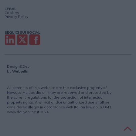
LEGAL
Cookies
Privacy Policy
SEGUICI SUI SOCIAL
Design&Dev
by
Webpills
All contents of this website are the exclusive property of
Newsco Multipedia srl; they are reserved and protected by
the current regulations for the protection of intellectual
property rights. Any illicit and/or unauthorized use shall be
considered illegal in accordance with Italian law no. 633/41.
www.dailyonline.it 2024