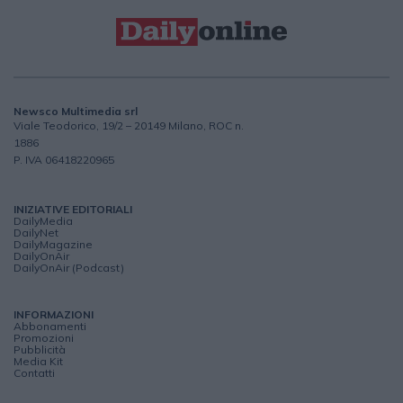
Newsco Multimedia srl
Viale Teodorico, 19/2 – 20149 Milano, ROC n.
1886
P. IVA 06418220965
INIZIATIVE EDITORIALI
DailyMedia
DailyNet
DailyMagazine
DailyOnAir
DailyOnAir (Podcast)
INFORMAZIONI
Abbonamenti
Promozioni
Pubblicità
Media Kit
Contatti