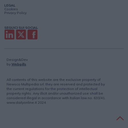
LEGAL
Cookies
Privacy Policy
SEGUICI SUI SOCIAL
Design&Dev
by
Webpills
All contents of this website are the exclusive property of
Newsco Multipedia srl; they are reserved and protected by
the current regulations for the protection of intellectual
property rights. Any illicit and/or unauthorized use shall be
considered illegal in accordance with Italian law no. 633/41.
www.dailyonline.it 2024