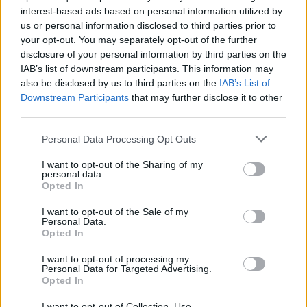
interest-based ads based on personal information utilized by
us or personal information disclosed to third parties prior to
3. Un modo di lavorare più connesso
your opt-out. You may separately opt-out of the further
disclosure of your personal information by third parties on the
4. Intelligenza che supporta le decisioni, non le
IAB’s list of downstream participants. This information may
sostituisce
also be disclosed by us to third parties on the
IAB’s List of
Downstream Participants
that may further disclose it to other
5. Flessibilità che soddisfa le esigenze dei clienti
third parties.
Una piattaforma creata per gli esperti di
Personal Data Processing Opt Outs
marketing, non per le macchine
I want to opt-out of the Sharing of my
personal data.
Omni è una piattaforma creata per la nuova era del
Opted In
marketing e delle vendite e progettata attorno agli
ecosistemi di crescita integrati di Omnicom, la
I want to opt-out of the Sale of my
Personal Data.
prossima evoluzione del modello di partnership delle
Opted In
agenzie. Riduce la complessità che rallenta le
decisioni. Avvicina strategia, creatività ed esecuzione.
I want to opt-out of processing my
Personal Data for Targeted Advertising.
Offre ai team più tempo per pensare, esplorare e
Opted In
svolgere un lavoro significativo. Inoltre, aiuta i marchi a
rimanere in contatto con le persone che contano di
I want to opt-out of Collection, Use,