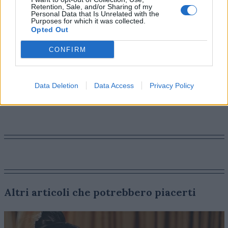
Retention, Sale, and/or Sharing of my
più: i loro clienti. Il risultato è che ogni segnale, ogni
Personal Data that Is Unrelated with the
canale e ogni risultato sono collegati in tempo reale,
Purposes for which it was collected.
Opted Out
allineando le discipline, collegando ogni azione alla
crescita e fornendo risultati superiori in termini di
CONFIRM
velocità e portata.
Data Deletion
Data Access
Privacy Policy
AI
TECH
Altri articoli che potrebbero piacerti