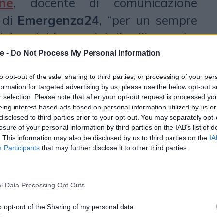
ne
, docente di comunicazione
 di
Emergenza24
, “per un sempre
i social in termini di utilizzatori e
ecensioni non sempre effettuate in
e -
Do Not Process My Personal Information
 Ma anche per l’aumento di
to opt-out of the sale, sharing to third parties, or processing of your per
roppo spesso manipolata, per la
formation for targeted advertising by us, please use the below opt-out s
r selection. Please note that after your opt-out request is processed y
nt falsi denigratori, per i dis-
eing interest-based ads based on personal information utilized by us or
disclosed to third parties prior to your opt-out. You may separately opt-
igure che influenzano negativamente
losure of your personal information by third parties on the IAB’s list of
. This information may also be disclosed by us to third parties on the
IA
ri ci dimostrano che nella maggior
Participants
that may further disclose it to other third parties.
i gestisce la comunicazione è
ontare al meglio la crisi”. Serve
l Data Processing Opt Outs
e avviene è sempre improvviso,
o opt-out of the Sharing of my personal data.
ile nella temporalità.