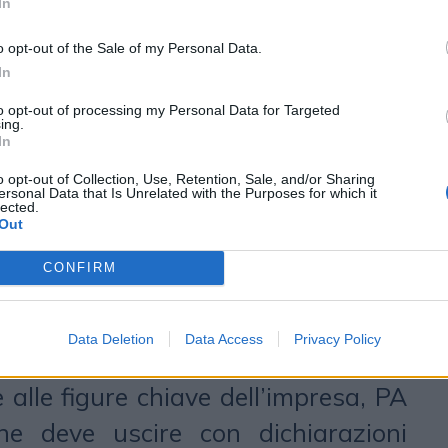
In
o opt-out of the Sale of my Personal Data.
In
ta fondamentale costruire una
to opt-out of processing my Personal Data for Targeted
ing.
 una comunicazione differente con
In
izzate", prosegue Anzalone, "per
o opt-out of Collection, Use, Retention, Sale, and/or Sharing
ersonal Data that Is Unrelated with the Purposes for which it
lected.
nire, mitigare, gestire l’attacco
Out
eagire in tempo reale o in tempi
CONFIRM
mento dell’innesco. Capacità di
formazione, ma anche di gestione
Data Deletion
Data Access
Privacy Policy
antenimento alto dell’attenzione e
 alle figure chiave dell’impresa, PA
he deve uscire con dichiarazioni