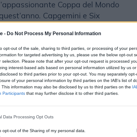
 l’appassionante Coppa del Mondo
quest’anno. Capgemini e Six
o in prima linea nel promuovere il
e -
Do Not Process My Personal Information
bblico e rafforzare le ambizioni di
to opt-out of the sale, sharing to third parties, or processing of your per
formation for targeted advertising by us, please use the below opt-out s
r selection. Please note that after your opt-out request is processed y
’ia
eing interest-based ads based on personal information utilized by us or
disclosed to third parties prior to your opt-out. You may separately opt-
losure of your personal information by third parties on the IAB’s list of
anni Capgemini intende sfruttare
. This information may also be disclosed by us to third parties on the
IA
basate sull’AI generativa per offrire
Participants
that may further disclose it to other third parties.
re più approfondite e aiutare gli
dere meglio i momenti chiave delle
l Data Processing Opt Outs
più ricca integrazione dei dati di
o opt-out of the Sharing of my personal data.