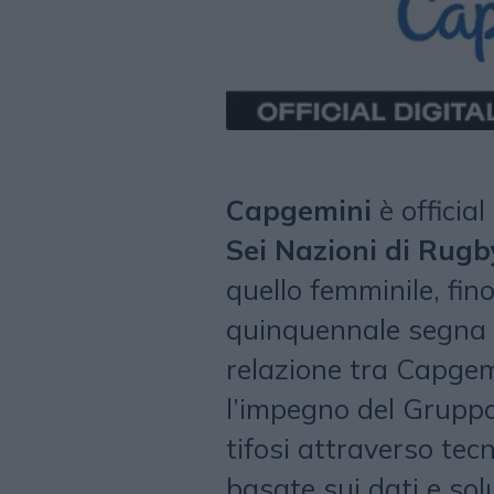
Capgemini
è officia
Sei Nazioni di Rugb
quello femminile, fin
quinquennale segna 
relazione tra Capgem
l’impegno del Gruppo
tifosi attraverso tec
basate sui dati e sol