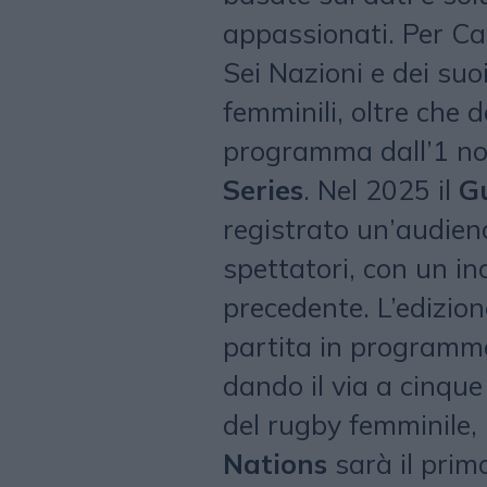
appassionati. Per C
Sei Nazioni e dei suo
femminili, oltre che d
programma dall’1 no
Series
. Nel 2025 il
Gu
registrato un’audienc
spettatori, con un i
precedente. L’edizio
partita in programma
dando il via a cinque
del rugby femminile,
Nations
sarà il pri