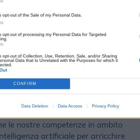
sì a far crescere la comunità dei
In
ù coinvolgente la loro esperienza.
o opt-out of the Sale of my Personal Data.
te i nostri valori comuni e la storia
In
l rugby ha sempre occupato un
to opt-out of processing my Personal Data for Targeted
ing.
pgemini, fa parte dell’eredità del
In
rge Kampf
ed è un elemento
o opt-out of Collection, Use, Retention, Sale, and/or Sharing
ersonal Data that Is Unrelated with the Purposes for which it
lected.
 gruppo sin dalla sua nascita -
Out
t
, chief executive officer di
CONFIRM
 del Sei Nazioni sono tra le
che più popolari in molti dei nostri
Data Deletion
Data Access
Privacy Policy
er questo siamo entusiasti di
ne le nostre competenze in ambito
ntelligenza artificiale per arricchire