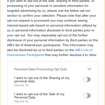
If you wish to opt-out of the sale, sharing to third parties, or
registrato un incremento di più 29 punti, con un tasso
processing of your personal or sensitive information for
di ricordo dell’ad pari al 38% tra gli individui esposti,
targeted advertising by us, please use the below opt-out
superando di 3 punti il benchmark di settore. Ancora
section to confirm your selection. Please note that after your
più significativo il dato sulla Consideration, che ha
opt-out request is processed you may continue seeing
mostrato un uplift di più 32 punti grazie al 58% degli
interest-based ads based on personal information utilized by
us or personal information disclosed to third parties prior to
esposti che ricorda il messaggio, posizionando
your opt-out. You may separately opt-out of the further
l’attivazione nel top 15% delle campagne analizzate e
disclosure of your personal information by third parties on the
ben al di sopra della media di mercato. “In Matt,
IAB’s list of downstream participants. This information may
l’innovazione è parte integrante del nostro DNA e si
also be disclosed by us to third parties on the
IAB’s List of
riflette non solo nello sviluppo dei nostri prodotti per il
Downstream Participants
that may further disclose it to other
benessere, ma anche nelle strategie di comunicazione
third parties.
che adottiamo. Essere stati il primo brand a
sperimentare l’integrazione dei dati transazionali di
Personal Data Processing Opt Outs
Everli con l’ecosistema data-driven di Beintoo
I want to opt-out of the Sharing of my
sottolinea la nostra costante attenzione verso le
personal data.
frontiere più avanzate del digital marketing. Questa
Opted In
collaborazione ci ha permesso di connettere in modo
I want to opt-out of the Sale of my
fluido insight online e offline, intercettando il nostro
Personal Data.
target con una precisione senza precedenti grazie alla
Opted In