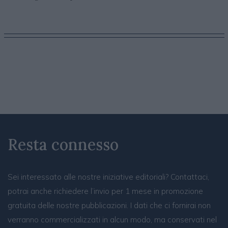
Resta connesso
Sei interessato alle nostre iniziative editoriali? Contattaci,
potrai anche richiedere l’invio per 1 mese in promozione
gratuita delle nostre pubblicazioni. I dati che ci fornirai non
verranno commercializzati in alcun modo, ma conservati nel