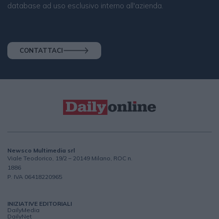
database ad uso esclusivo interno all'azienda.
CONTATTACI
Newsco Multimedia srl
Viale Teodorico, 19/2 – 20149 Milano, ROC n.
1886
P. IVA 06418220965
INIZIATIVE EDITORIALI
DailyMedia
DailyNet