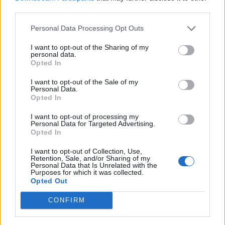
amministrazione, procurement e ambito legale. Alle
third parties.
startup selezionate PLAI offre fino a 300.000 euro di
equity investment, fino a 100.000 euro per Proof of
Personal Data Processing Opt Outs
Concept e progetti pilota, accesso diretto a
I want to opt-out of the Sharing of my
competenze corporate, casi d’uso reali e opportunità di
personal data.
Opted In
co-sviluppo, oltre a supporto strategico e operativo
orientato alla realizzazione di progetti concreti. Nel
I want to opt-out of the Sale of my
2026 PLAI opera affiancata da partner italiani e
Personal Data.
Opted In
internazionali come
Amazon Web Services
(
AWS
),
ElevenLabs
,
Fastweb+Vodafone
,
I3P
,
IFAB
,
I want to opt-out of processing my
Multiversity
,
PwC Italia
,
Startupbootcamp
e
Personal Data for Targeted Advertising.
Opted In
StartupItalia
.
I want to opt-out of Collection, Use,
Retention, Sale, and/or Sharing of my
AI
Personal Data that Is Unrelated with the
Purposes for which it was collected.
Opted Out
CONFIRM