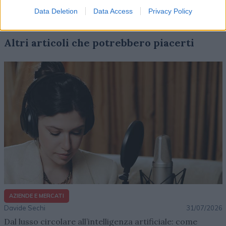
Data Deletion
Data Access
Privacy Policy
Altri articoli che potrebbero piacerti
AZIENDE E MERCATI
Davide Sechi
31/07/2026
Dal lusso circolare all’intelligenza artificiale: come