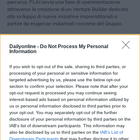
percorso, PLAI avvia una fase di sperimentazione
attraverso la creazione di un Venture Builder dedicato
allo sviluppo di nuove iniziative imprenditoriali a
partire da esigenze industriali concrete del Gruppo.
Aree strategiche e investimenti
Dailyonline -
Do Not Process My Personal
Il Venture Builder consente di realizzare nuovi prodotti
Information
o servizi partendo dai bisogni delle diverse aree di
business, prevedendo, ove opportuno, il co-
If you wish to opt-out of the sale, sharing to third parties, or
finanziamento della nascita di NewCo dedicate allo
processing of your personal or sensitive information for
sviluppo e alla scalabilità delle soluzioni individuate. Le
targeted advertising by us, please use the below opt-out
aree di interesse strategico comprendono Education,
section to confirm your selection. Please note that after your
opt-out request is processed you may continue seeing
con focus su digital learning ed edtech; Retail, per
interest-based ads based on personal information utilized by
customer experience, previsione della domanda e
us or personal information disclosed to third parties prior to
logistica; New Media & Advertising, in particolare per
your opt-out. You may separately opt-out of the further
contenuti, crescita delle audience e soluzioni
disclosure of your personal information by third parties on the
pubblicitarie; Publishing, per l’ottimizzazione dei flussi
IAB’s list of downstream participants. This information may
editoriali, della distribuzione e dell’engagement;
also be disclosed by us to third parties on the
IAB’s List of
Corporate, con attenzione a pianificazione e controllo,
Downstream Participants
that may further disclose it to other