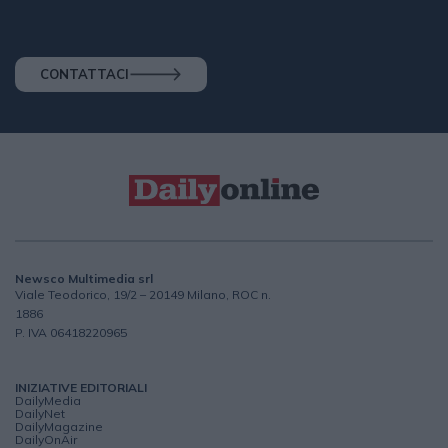
CONTATTACI
Newsco Multimedia srl
Viale Teodorico, 19/2 – 20149 Milano, ROC n.
1886
P. IVA 06418220965
INIZIATIVE EDITORIALI
DailyMedia
DailyNet
DailyMagazine
DailyOnAir