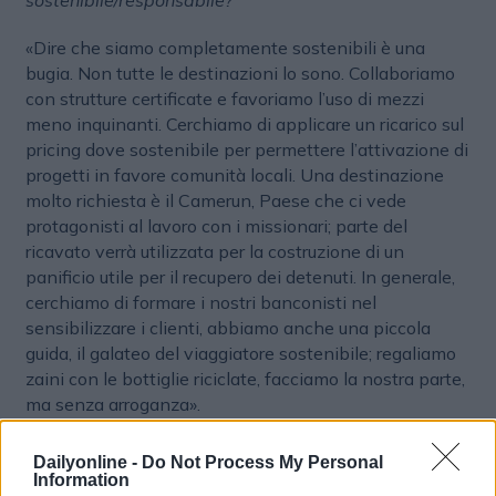
sostenibile/responsabile?
«Dire che siamo completamente sostenibili è una
bugia. Non tutte le destinazioni lo sono. Collaboriamo
con strutture certificate e favoriamo l’uso di mezzi
meno inquinanti. Cerchiamo di applicare un ricarico sul
pricing dove sostenibile per permettere l’attivazione di
progetti in favore comunità locali. Una destinazione
molto richiesta è il Camerun, Paese che ci vede
protagonisti al lavoro con i missionari; parte del
ricavato verrà utilizzata per la costruzione di un
panificio utile per il recupero dei detenuti. In generale,
cerchiamo di formare i nostri banconisti nel
sensibilizzare i clienti, abbiamo anche una piccola
guida, il galateo del viaggiatore sostenibile; regaliamo
zaini con le bottiglie riciclate, facciamo la nostra parte,
ma senza arroganza».
In che modo comunicate la vostra offerta?
Dailyonline -
Do Not Process My Personal
Information