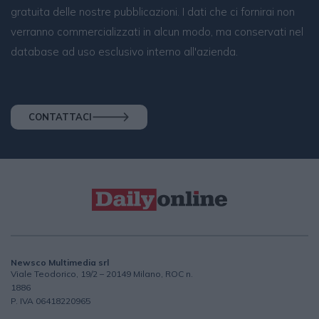
gratuita delle nostre pubblicazioni. I dati che ci fornirai non
verranno commercializzati in alcun modo, ma conservati nel
database ad uso esclusivo interno all'azienda.
CONTATTACI
Newsco Multimedia srl
Viale Teodorico, 19/2 – 20149 Milano, ROC n.
1886
P. IVA 06418220965