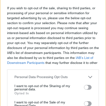
«Comunichiamo in modo molto digitale. Abbiamo siti
internet con blog, sui quali pubblichiamo almeno dieci
If you wish to opt-out of the sale, sharing to third parties, or
post al giorno, quasi come se fossimo un magazine,
processing of your personal or sensitive information for
con un occhio all’indicizzazione, che piace molto a
targeted advertising by us, please use the below opt-out
Google, al punto che in bassa stagione, su quattro siti,
section to confirm your selection. Please note that after your
facciamo anche 500.000 contatti. Abbiamo una
opt-out request is processed you may continue seeing
interest-based ads based on personal information utilized by
redazione di editor e facciamo generative content con
us or personal information disclosed to third parties prior to
l’appoggio dell’AI, ma sempre con un taglio molto
your opt-out. You may separately opt-out of the further
originale. Sui social siamo presenti un po’ meno, perché
disclosure of your personal information by third parties on the
l’affollamento è esagerato e diventa difficile avere uno
IAB’s list of downstream participants. This information may
storytelling preciso; il social ha bisogno di un racconto
also be disclosed by us to third parties on the
IAB’s List of
molto coinvolgente, ma la nostra è una presenza molto
Downstream Participants
that may further disclose it to other
istituzionale, il che dipende anche dal target di
third parties.
riferimento: il nostro posizionamento è medio alto,
clienti tra i 35 e gli 80 anni, con disponibilità
Personal Data Processing Opt Outs
economica, magari con poco tempo e con poca
I want to opt-out of the Sharing of my
intenzione di rischiare un “viaggio fai da te”; i social
personal data.
sono più giovani e quindi per noi, al momento, meno
Opted In
interessanti».
I want to opt-out of the Sale of my
Personal Data.