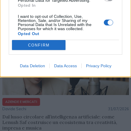
Personal Data for Targeted Advertising.
Opted In
Altri articoli che potrebbero piacerti
I want to opt-out of Collection, Use,
Retention, Sale, and/or Sharing of my
Personal Data that Is Unrelated with the
Purposes for which it was collected.
Opted Out
CONFIRM
Data Deletion
Data Access
Privacy Policy
AZIENDE E MERCATI
Davide Sechi
31/07/2026
Dal lusso circolare all’intelligenza artificiale: come
Lenush Saf costruisce un ecosistema tra creatività,
impresa e musica