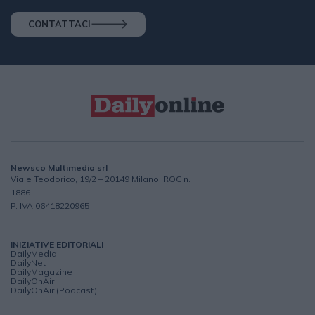
CONTATTACI
Newsco Multimedia srl
Viale Teodorico, 19/2 – 20149 Milano, ROC n.
1886
P. IVA 06418220965
INIZIATIVE EDITORIALI
DailyMedia
DailyNet
DailyMagazine
DailyOnAir
DailyOnAir (Podcast)