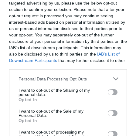
targeted advertising by us, please use the below opt-out
10.000 negozi in 26 paesi del mondo con oltre 20.000
section to confirm your selection. Please note that after your
dipendenti e collaboratori, circa 2,3 miliardi di fatturato
opt-out request is processed you may continue seeing
nel 2023 e una leadership internazionale nel settore
interest-based ads based on personal information utilized by
retail delle cure dell’udito. Il podcast, in un’unica
us or personal information disclosed to third parties prior to
puntata di circa 15 minuti, è disponibile su tutte le
your opt-out. You may separately opt-out of the further
piattaforme audio gratuite (
Spotify
,
Apple Podcasts
,
disclosure of your personal information by third parties on the
YouTube Music
,
Amazon Music
), oltre che su
IAB’s list of downstream participants. This information may
Amplinet
, la intranet globale di Amplifon, in lingua
also be disclosed by us to third parties on the
IAB’s List of
Downstream Participants
that may further disclose it to other
italiana, con la voce di
Carlo Notarpietro
, e in lingua
third parties.
inglese, con la voce di
Caterina Sforza
.
Personal Data Processing Opt Outs
AUDIO E PODCAST
I want to opt-out of the Sharing of my
personal data.
Opted In
I want to opt-out of the Sale of my
Personal Data.
Opted In
I want to opt-out of processing my