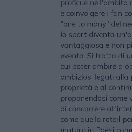
proficue nell'ambito 
e coinvolgere i fan c
"one to many" delinee
lo sport diventa un'e
vantaggiosa e non più
evento. Si tratta di 
cui poter ambire a ob
ambiziosi legati alla
proprietà e al contin
proponendosi come ve
di concorrere all'int
come quello retail pe
maturo in Paesi com