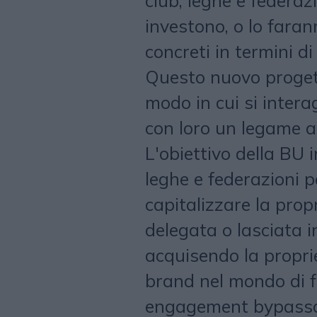
club, leghe e federa
investono, o lo faran
concreti in termini d
Questo nuovo progett
modo in cui si interag
con loro un legame a
L'obiettivo della BU i
leghe e federazioni p
capitalizzare la pro
delegata o lasciata in
acquisendo la propri
brand nel mondo di 
engagement bypassand