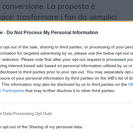
 conversione. La proposta è
ace: trasformare i fan da semplici
"fan conosciuti e gestiti". Una vera
e -
Do Not Process My Personal Information
community, alimentata da un nuovo
sion che si basa su più soluzioni
to opt-out of the sale, sharing to third parties, or processing of your per
formation for targeted advertising by us, please use the below opt-out s
o use": pronostici, challenge, quiz,
r selection. Please note that after your opt-out request is processed y
eing interest-based ads based on personal information utilized by us or
sfide tra fan premiati con status,
disclosed to third parties prior to your opt-out. You may separately opt-
losure of your personal information by third parties on the IAB’s list of
teggi che sbloccano experience e
. This information may also be disclosed by us to third parties on the
IA
ti. Questi sono solo alcuni dei tool
Participants
that may further disclose it to other third parties.
stomizzata da Advice per la
mi ad adottare questa soluzione
l Data Processing Opt Outs
 C
,
AS Roma
,
Figc
,
Dazn
e
FC
o opt-out of the Sharing of my personal data.