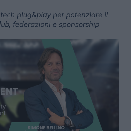
ech plug&play per potenziare il
ub, federazioni e sponsorship