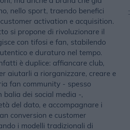
zioni, ma anche a brand che già
no, nello sport, traendo benefici
i customer activation e acquisition.
o si propone di rivoluzionare il
isce con tifosi e fan, stabilendo
utentico e duraturo nel tempo.
nfatti è duplice: affiancare club,
er aiutarli a riorganizzare, creare e
pria fan community - spesso
 balia dei social media -,
età del dato, e accompagnare i
fan conversion e customer
o i modelli tradizionali di