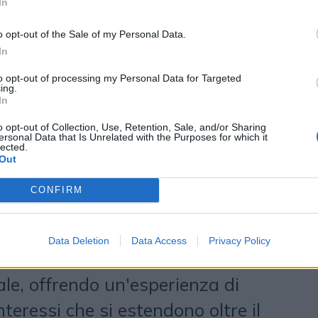
no
, che a fine 2024 ha lanciato la
In
rimo programma di loyalty
o opt-out of the Sale of my Personal Data.
o ai tifosi nerazzurri, il quale vedrà
In
po nell'arco del 2025. L'iniziativa
to opt-out of processing my Personal Data for Targeted
ing.
In
corso di engagement che evolve in
tema di fidelizzazione
o opt-out of Collection, Use, Retention, Sale, and/or Sharing
ersonal Data that Is Unrelated with the Purposes for which it
lected.
uale, sfruttando l'edutainment,
Out
ustomer journey personalizzata
CONFIRM
ne. Il club sarà quindi in condizione
 più a fondo i propri appassionati,
Data Deletion
Data Access
Privacy Policy
con loro un dialogo diretto e
ale, offrendo un'esperienza di
nteressi che si estendono oltre il