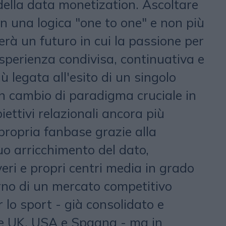
della data monetization. Ascoltare
on una logica "one to one" e non più
rà un futuro in cui la passione per
sperienza condivisa, continuativa e
 legata all'esito di un singolo
un cambio di paradigma cruciale in
iettivi relazionali ancora più
 propria fanbase grazie alla
uo arricchimento del dato,
ri e propri centri media in grado
erno di un mercato competitivo
r lo sport - già consolidato e
e UK, USA e Spagna - ma in