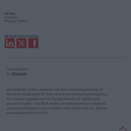
LEGAL
Cookies
Privacy Policy
SEGUICI SUI SOCIAL
Design&Dev
by
Webpills
All contents of this website are the exclusive property of
Newsco Multipedia srl; they are reserved and protected by
the current regulations for the protection of intellectual
property rights. Any illicit and/or unauthorized use shall be
considered illegal in accordance with Italian law no. 633/41.
www.dailyonline.it 2024