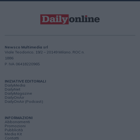
Newsco Multimedia srl
Viale Teodorico, 19/2 – 20149 Milano, ROC n.
1886
P. IVA 06418220965
INIZIATIVE EDITORIALI
DailyMedia
DailyNet
DailyMagazine
DailyOnAir
DailyOnAir (Podcast)
INFORMAZIONI
Abbonamenti
Promozioni
Pubblicità
Media Kit
Contatti