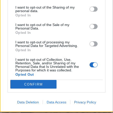
puntare su prodotti proprietari, verticalizzazione
I want to opt-out of the Sharing of my
dell’offerta e nuove sinergie internazionali, con una
personal data.
costante attenzione alla sostenibilità del modello e
Opted In
alla qualità dell’esperienza per editori, inserzionisti e
I want to opt-out of the Sale of my
utenti”.
Personal Data.
Opted In
BILANCI
CONCESSIONARIE
DIGITAL MARKETING
I want to opt-out of processing my
Personal Data for Targeted Advertising.
Opted In
STAMPA E DIGITAL
CONTENT MARKETING
I want to opt-out of Collection, Use,
Retention, Sale, and/or Sharing of my
Personal Data that Is Unrelated with the
Purposes for which it was collected.
Opted Out
CONFIRM
Altri articoli che potrebbero piacerti
Data Deletion
Data Access
Privacy Policy