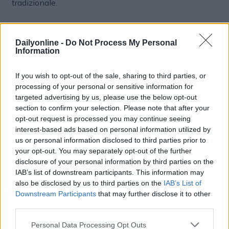
tradizionale.
Gli obiettivi del 2025
Dailyonline -
Do Not Process My Personal
Information
L’ambizione è quella di rafforzare la catena di valore
attraverso un’integrazione verticale dei servizi con al
If you wish to opt-out of the sale, sharing to third parties, or
centro l’innovazione tecnologica. “Il nostro percorso
processing of your personal or sensitive information for
nel 2024 è stato guidato da una visione chiara:
targeted advertising by us, please use the below opt-out
innovare il modo in cui gli editori generano valore dai
section to confirm your selection. Please note that after your
propri contenuti, andando oltre il solo modello
opt-out request is processed you may continue seeing
pubblicitario tradizionale. Abbiamo investito in
interest-based ads based on personal information utilized by
tecnologie scalabili, ampliato le partnership editoriali
us or personal information disclosed to third parties prior to
your opt-out. You may separately opt-out of the further
in Italia e all’estero, e costruito un ecosistema solido
disclosure of your personal information by third parties on the
per supportare lo sviluppo del gruppo Execus. La nostra
IAB’s list of downstream participants. This information may
partecipazione alla nascita di Digital Echo rappresenta
also be disclosed by us to third parties on the
IAB’s List of
un tassello fondamentale: una piattaforma che unisce
Downstream Participants
that may further disclose it to other
contenuto e tecnologia, due leve centrali per affrontare
third parties.
le sfide del futuro - dichiara Simone Chizzali -. Nel
2025 vogliamo rafforzare ulteriormente la direzione e
Personal Data Processing Opt Outs