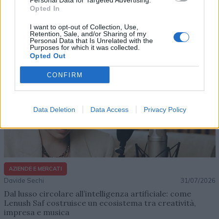
Personal Data for Targeted Advertising.
Opted In
Altri articoli che potrebbero piacerti
I want to opt-out of Collection, Use,
Retention, Sale, and/or Sharing of my
Personal Data that Is Unrelated with the
Purposes for which it was collected.
Opted Out
CONFIRM
Data Deletion
Data Access
Privacy Policy
AZIENDE E MERCATI
Davide Sechi
31/07/2026
Dal lusso circolare all’intelligenza artificiale: come
Lenush Saf costruisce un ecosistema tra creatività,
impresa e musica