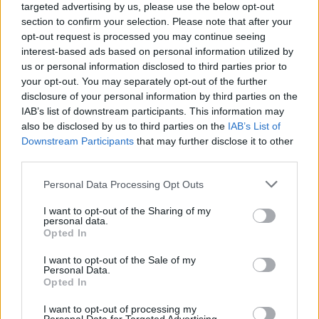
targeted advertising by us, please use the below opt-out
programmazione ad alto impatto ci permetterà di
section to confirm your selection. Please note that after your
presentare la rivoluzione degli integratori per cani in
opt-out request is processed you may continue seeing
Italia. Zesty Paws è da anni leader nel settore del
interest-based ads based on personal information utilized by
benessere animale negli Stati Uniti, con integratori
us or personal information disclosed to third parties prior to
scientificamente studiati e la cui palatabilità è ‘dog
your opt-out. You may separately opt-out of the further
approved’, utilissimi per supportare i nostri amici a
disclosure of your personal information by third parties on the
quattro zampe. Con questa campagna, vogliamo
IAB’s list of downstream participants. This information may
comunicare a tutti i pet parents d’Italia il lancio di
also be disclosed by us to third parties on the
IAB’s List of
Zesty Paws da poche settimane disponibile on line e
Downstream Participants
that may further disclose it to other
third parties.
in tutti i punti vendita Arcaplanet”.
Personal Data Processing Opt Outs
TV
I want to opt-out of the Sharing of my
personal data.
Opted In
I want to opt-out of the Sale of my
Personal Data.
Opted In
I want to opt-out of processing my