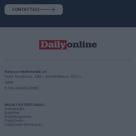
CONTATTACI
Newsco Multimedia srl
Viale Teodorico, 19/2 – 20149 Milano, ROC n.
1886
P. IVA 06418220965
INIZIATIVE EDITORIALI
DailyMedia
DailyNet
DailyMagazine
DailyOnAir
DailyOnAir (Podcast)