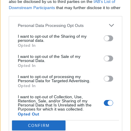
also be disclosed by us to third parties on the
IAB’s List of
Downstream Participants
that may further disclose it to other
third parties.
Personal Data Processing Opt Outs
I want to opt-out of the Sharing of my
personal data.
Opted In
I want to opt-out of the Sale of my
Personal Data.
Opted In
I want to opt-out of processing my
Personal Data for Targeted Advertising.
Opted In
Resta connesso
I want to opt-out of Collection, Use,
Retention, Sale, and/or Sharing of my
Personal Data that Is Unrelated with the
Purposes for which it was collected.
Sei interessato alle nostre iniziative editoriali? Contattaci,
Opted Out
potrai anche richiedere l’invio per 1 mese in promozione
CONFIRM
gratuita delle nostre pubblicazioni. I dati che ci fornirai non