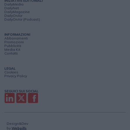
INIZIATIVE EDITORIALI
DailyMedia
DailyNet
DailyMagazine
DailyOnAir
DailyOnAir (Podcast)
INFORMAZIONI
Abbonamenti
Promozioni
Pubblicità
Media Kit
Contatti
LEGAL
Cookies
Privacy Policy
SEGUICI SUI SOCIAL
Design&Dev
by
Webpills