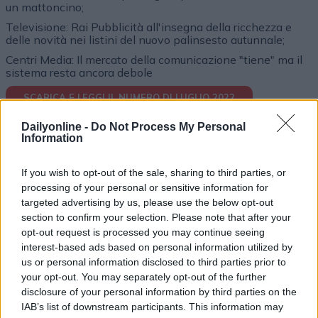
un mattoncino;
Televisione: Rai Pubblicità all'insegna della ricchezza e
delle novità nei listini del nuovo palinsesto autunnale;
Centri Media: Il mercato della comunicazione "tiene" ma il
sistema resta ancora debole
SCARICA E LEGGI IL NUMERO DI LUGLIO 2022
Dailyonline -
Do Not Process My Personal
Information
If you wish to opt-out of the sale, sharing to third parties, or
processing of your personal or sensitive information for
targeted advertising by us, please use the below opt-out
Altri magazine che potrebbero piacerti
section to confirm your selection. Please note that after your
opt-out request is processed you may continue seeing
interest-based ads based on personal information utilized by
us or personal information disclosed to third parties prior to
your opt-out. You may separately opt-out of the further
disclosure of your personal information by third parties on the
IAB’s list of downstream participants. This information may