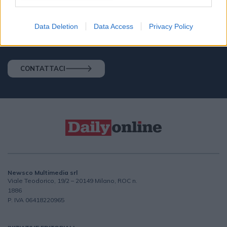
verranno commercializzati in alcun modo, ma conservati nel
database ad uso esclusivo interno all'azienda.
Data Deletion
Data Access
Privacy Policy
CONTATTACI
Newsco Multimedia srl
Viale Teodorico, 19/2 – 20149 Milano, ROC n.
1886
P. IVA 06418220965