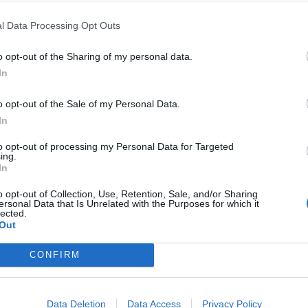
l Data Processing Opt Outs
o opt-out of the Sharing of my personal data.
In
potrebbero piacerti
o opt-out of the Sale of my Personal Data.
In
to opt-out of processing my Personal Data for Targeted
ing.
In
o opt-out of Collection, Use, Retention, Sale, and/or Sharing
ersonal Data that Is Unrelated with the Purposes for which it
lected.
Out
CONFIRM
Data Deletion
Data Access
Privacy Policy