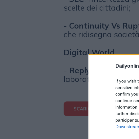
scelte dei cittadini;
-
Continuity Vs Rup
che ridisegna societ
Digital World
Dailyonlin
-
Reply
porta l'intell
laboratori e dentro i 
If you wish 
sensitive in
confirm you
continue se
information 
SCARICA E LEGGI IL NUMER
further disc
participants
Downstream 