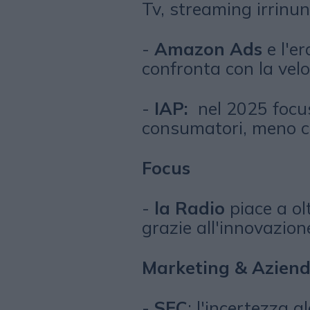
Tv, streaming irrinun
-
Amazon Ads
e l'er
confronta con la velo
-
IAP:
nel 2025 focus 
consumatori, meno co
Focus
-
la Radio
piace a olt
grazie all'innovazion
Marketing & Azien
-
SEC
: l'incertezza g