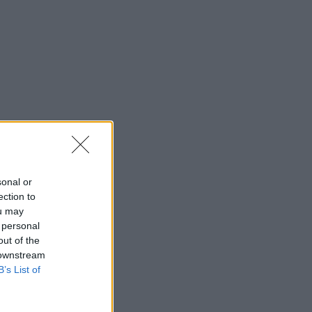
sonal or
ection to
ou may
 personal
out of the
 downstream
B’s List of