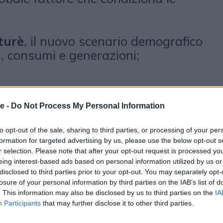
turè
, il nuovo scenario demografico
à, consumi e generazioni;
e -
Do Not Process My Personal Information
igenza artificiale fuori dai
processi reali
to opt-out of the sale, sharing to third parties, or processing of your per
formation for targeted advertising by us, please use the below opt-out s
r selection. Please note that after your opt-out request is processed y
eing interest-based ads based on personal information utilized by us or
disclosed to third parties prior to your opt-out. You may separately opt-
O DI MAGGIO 2026
losure of your personal information by third parties on the IAB’s list of
. This information may also be disclosed by us to third parties on the
IA
Participants
that may further disclose it to other third parties.