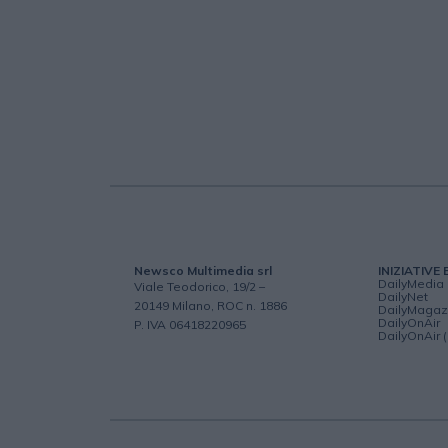
Newsco Multimedia srl
INIZIATIVE 
DailyMedia
Viale Teodorico, 19/2 –
DailyNet
20149 Milano, ROC n. 1886
DailyMagaz
DailyOnAir
P. IVA 06418220965
DailyOnAir 