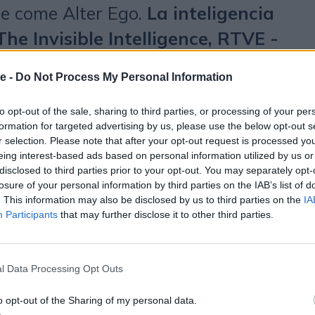
re come Alter Ego.
La inteligencia
The Invisible Intelligence, RTVE -
rio che si interroga sull’impatto
e -
Do Not Process My Personal Information
cietà e sulle nostre vite nei
 Lap-See Lam – konstnären och den
to opt-out of the sale, sharing to third parties, or processing of your per
formation for targeted advertising by us, please use the below opt-out s
ap-See Lam - The Artist and the
r selection. Please note that after your opt-out request is processed y
eing interest-based ads based on personal information utilized by us or
vezia), in cui una giovane artista
disclosed to third parties prior to your opt-out. You may separately opt-
losure of your personal information by third parties on the IAB’s list of
ristorante di famiglia, destinato alla
. This information may also be disclosed by us to third parties on the
IA
 di un nuovo ambiente ibrido
Participants
that may further disclose it to other third parties.
tà virtuale. Il discorso prosegue
nterattivi come Fortune (ARTE
l Data Processing Opt Outs
he fa uso della realtà aumentata
o opt-out of the Sharing of my personal data.