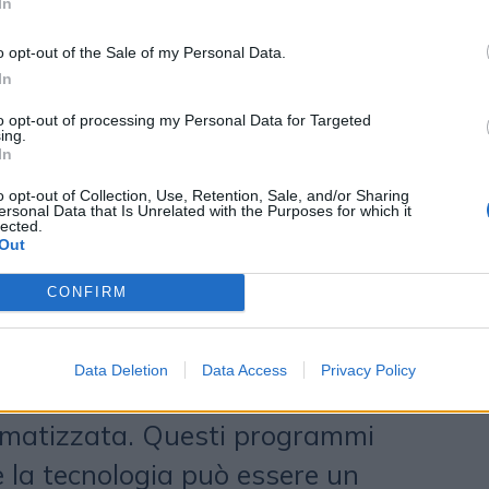
isuguaglianze economiche della
In
el terzo millennio e metterci in
o opt-out of the Sale of my Personal Data.
orrosivo del denaro.
Innovazione e
In
ro di prodotti come El Pastor
to opt-out of processing my Personal Data for Targeted
ing.
ble Shepherd, RTVE - Spagna), che
In
ni che hanno trasformato e
o opt-out of Collection, Use, Retention, Sale, and/or Sharing
ersonal Data that Is Unrelated with the Purposes for which it
lected.
rie pratiche della pastorizia grazie
Out
ntelligenza artificiale, e Together...
CONFIRM
 Algeria), un documentario che
ll'avvento dei sistemi robotizzati,
Data Deletion
Data Access
Privacy Policy
e attività agricole in maniera
matizzata. Questi programmi
 la tecnologia può essere un