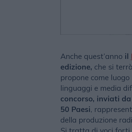
Anche quest’anno
il
edizione,
che si terr
propone come luogo d
linguaggi e media dif
concorso, inviati d
50 Paesi
, rappresent
della produzione radi
Si tratta di voci forti