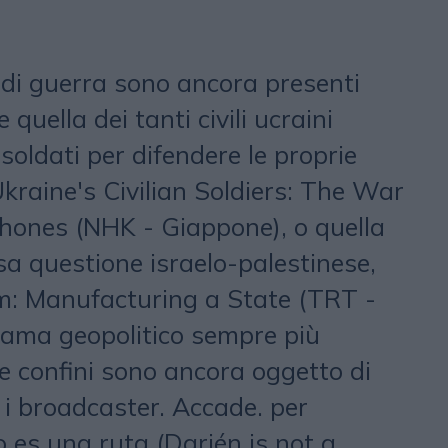
 di guerra sono ancora presenti
 quella dei tanti civili ucraini
 soldati per difendere le proprie
Ukraine's Civilian Soldiers: The War
ones (NHK - Giappone), o quella
sa questione israelo-palestinese,
m: Manufacturing a State (TRT -
rama geopolitico sempre più
 e confini sono ancora oggetto di
 i broadcaster. Accade. per
 es una ruta (Darién is not a