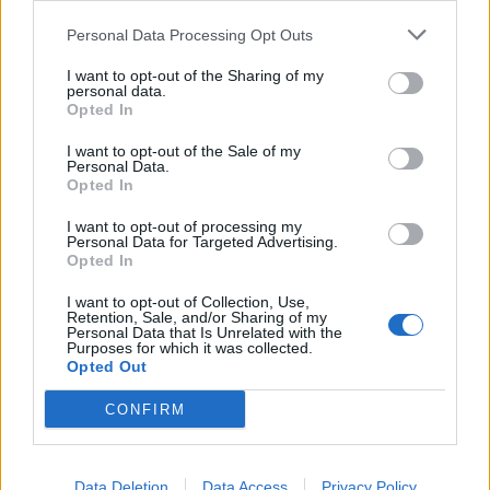
Altri articoli che potrebbero piacerti
Personal Data Processing Opt Outs
I want to opt-out of the Sharing of my
personal data.
Opted In
I want to opt-out of the Sale of my
Personal Data.
Opted In
I want to opt-out of processing my
Personal Data for Targeted Advertising.
Opted In
I want to opt-out of Collection, Use,
Retention, Sale, and/or Sharing of my
Personal Data that Is Unrelated with the
Purposes for which it was collected.
Opted Out
AZIENDE E MERCATI
Davide Sechi
31/07/2026
CONFIRM
Dal lusso circolare all’intelligenza artificiale: come
Lenush Saf costruisce un ecosistema tra creatività,
impresa e musica
Data Deletion
Data Access
Privacy Policy