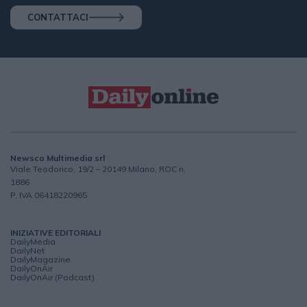
CONTATTACI
Newsco Multimedia srl
Viale Teodorico, 19/2 – 20149 Milano, ROC n.
1886
P. IVA 06418220965
INIZIATIVE EDITORIALI
DailyMedia
DailyNet
DailyMagazine
DailyOnAir
DailyOnAir (Podcast)