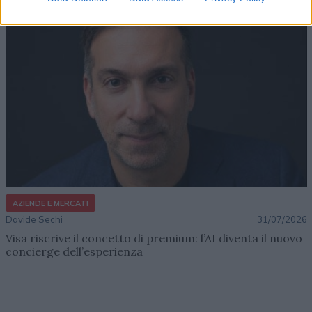
AZIENDE E MERCATI
Davide Sechi
31/07/2026
Visa riscrive il concetto di premium: l’AI diventa il nuovo
concierge dell’esperienza