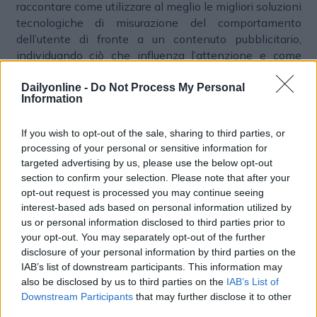
raccontare come utilizzare al meglio le migliori soluzioni
tecnologiche di misurazione del comportamento
dell’utente di fronte a un contenuto pubblicitario,
individuando ciò che influenza l’attenzione e come
implementare queste scoperte in una strategia
omnicanale di successo, in un intervento dal titolo “La
Dailyonline -
Do Not Process My Personal
Information
relazione tra attenzione e risultati di campagna:
l’esperienza di Heineken”
If you wish to opt-out of the sale, sharing to third parties, or
(
https://www.iabforum.it/conferenza/conferenza-09-
processing of your personal or sensitive information for
novembre-vision-arena
).
targeted advertising by us, please use the below opt-out
section to confirm your selection. Please note that after your
opt-out request is processed you may continue seeing
PLATFORM
OMNICHANNEL
BRAND MARKETING
interest-based ads based on personal information utilized by
us or personal information disclosed to third parties prior to
your opt-out. You may separately opt-out of the further
disclosure of your personal information by third parties on the
IAB’s list of downstream participants. This information may
also be disclosed by us to third parties on the
IAB’s List of
Downstream Participants
that may further disclose it to other
third parties.