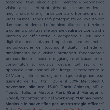
toccando i temi più caldi per il mercato e proponendo
visioni e soluzioni strategiche utili a comprendere al
meglio sfide che gli inserzionisti affronteranno nei
prossimi mesi. Teads sarà protagonista dell’evento con
due momenti dedicati all’omnicanalità e all’attenzione,
argomenti prioritari nelle agende degli inserzionisti che
puntano ad efficientare le campagne su più media
digitali e a massimizzare l’impatto dei loro annunci. La
moltiplicazione dei touchpoint digitali richiede un
ampliamento della visione strategica, fondamentale
per coordinare i media e raggiungere efficacemente i
consumatori su qualsiasi device. L’utilizzo di un
approccio omnichannel che integri correttamente la
CTV con gli altri canali digitali è in grado di generare un
aumento del ROI tra il 25 e il 30%.
Mercoledì 8
novembre, alle ore 15.00
,
Dario Caiazzo, MD di
Teads Italia, e Matteo Fiori, Brand Manager di
Sanofi
, racconteranno nel
workshop “Omnicanalità:
Maalox e le nuove sfide per una strategia efficace“
(
https://www.iabforum.it/workshop/teads
), come