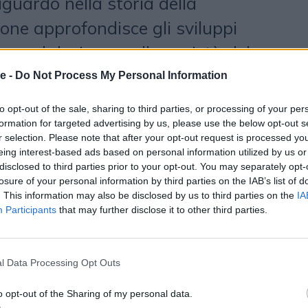
guardo nella storia della
ione approfondisce gli sviluppi
one nel design e nella società del
ine degli anni ‘20 alla fine degli
e -
Do Not Process My Personal Information
ire la straordinaria innovazione
to opt-out of the sale, sharing to third parties, or processing of your per
ietà da questo strumento di
formation for targeted advertising by us, please use the below opt-out s
r selection. Please note that after your opt-out request is processed y
a. Il visitatore ha la possibilità
eing interest-based ads based on personal information utilized by us or
disclosed to third parties prior to your opt-out. You may separately opt-
ercorso denso di storia, scandito
losure of your personal information by third parties on the IAB’s list of
. This information may also be disclosed by us to third parties on the
IA
diovisivi e moduli interattivi per
Participants
that may further disclose it to other third parties.
iva dinamica e coinvolgente. Il
 è stato aperto dal
Pro-Rettore
l Data Processing Opt Outs
ità degli Studi di Milano-Bicocca
o opt-out of the Sharing of my personal data.
di
, con molti ospiti tra cui
Silvio