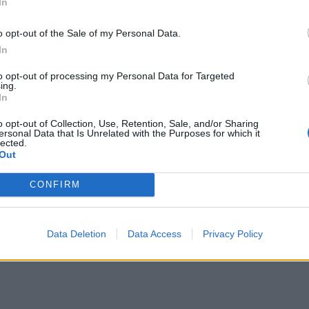
In
ella mostra e l’ospite speciale il
o opt-out of the Sale of my Personal Data.
di Radio Deejay Linus
.
In
to opt-out of processing my Personal Data for Targeted
ing.
In
stra “Scrivere nel vento”, è stata
o opt-out of Collection, Use, Retention, Sale, and/or Sharing
ersonal Data that Is Unrelated with the Purposes for which it
izione del PodcastTalent
“Viaggi di
lected.
Out
dedicata alla narrazione di viaggio
CONFIRM
volto ai podcaster e alla community
onici e di podcast. Scadenza per la
Data Deletion
Data Access
Privacy Policy
sabato 31 agosto 2024.