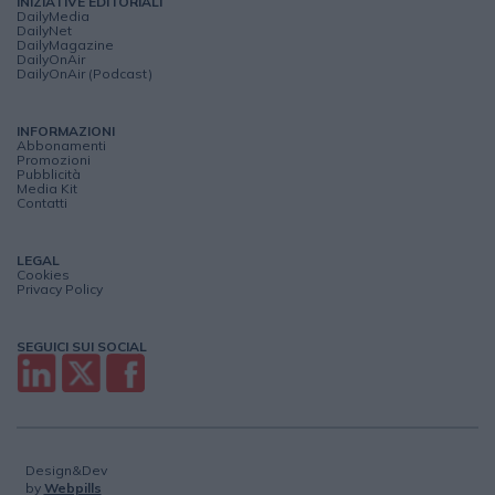
INIZIATIVE EDITORIALI
DailyMedia
DailyNet
DailyMagazine
DailyOnAir
DailyOnAir (Podcast)
INFORMAZIONI
Abbonamenti
Promozioni
Pubblicità
Media Kit
Contatti
LEGAL
Cookies
Privacy Policy
SEGUICI SUI SOCIAL
Design&Dev
by
Webpills