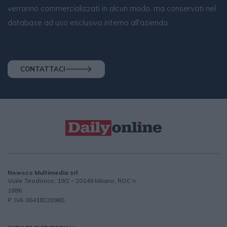
verranno commercializzati in alcun modo, ma conservati nel
database ad uso esclusivo interno all'azienda.
CONTATTACI
Newsco Multimedia srl
Viale Teodorico, 19/2 – 20149 Milano, ROC n.
1886
P. IVA 06418220965