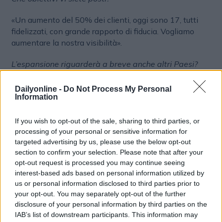
«Un aumento del 50% dei clienti, oggi sono 17, tutti
fidelizzati, con grande rapporto di fiducia. Vogliamo
aumentare la nostra visibilità».
L’espansione riguarderà a breve anche altri Paesi?
«Sì, ma cerchiamo di fare una cosa per volta. Ora tocca
Dailyonline -
Do Not Process My Personal
all’Italia, ma gestiamo altri Paesi da remoto, alcuni già
Information
con oltre 20 clienti».
If you wish to opt-out of the sale, sharing to third parties, or
In cosa consiste la partnership con Shopify?
processing of your personal or sensitive information for
targeted advertising by us, please use the below opt-out
«È il CMS più diffuso per l’e-commerce, permette a tutti
section to confirm your selection. Please note that after your
i tipi di commercianti di entrare sul mercato e
opt-out request is processed you may continue seeing
personalizzare il proprio prodotto. Con Shopify
interest-based ads based on personal information utilized by
us or personal information disclosed to third parties prior to
portiamo la tecnologia al cospetto di più clienti e ne
your opt-out. You may separately opt-out of the further
spieghiamo i vantaggi».
disclosure of your personal information by third parties on the
IAB’s list of downstream participants. This information may
Come si approccia Rocket Digiatl all’AI?