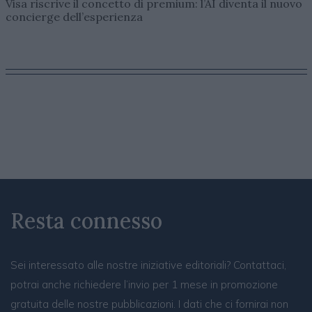
Visa riscrive il concetto di premium: l’AI diventa il nuovo
concierge dell’esperienza
Resta connesso
Sei interessato alle nostre iniziative editoriali? Contattaci,
potrai anche richiedere l’invio per 1 mese in promozione
gratuita delle nostre pubblicazioni. I dati che ci fornirai non