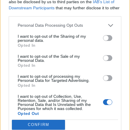
also be disclosed by us to third parties on the
IAB’s List of
Downstream Participants
that may further disclose it to other
«L’intelligenza artificiale per noi è fondamentale, ci
third parties.
offre una grande mano per gestire volumi di campagne
e la loro ottimizzazione al dettaglio, cosa che con la
Personal Data Processing Opt Outs
sola mente umana non potremmo fare, considerati i
sistemi predittivi molto elevati utili per costruire
I want to opt-out of the Sharing of my
personal data.
mediaplan sempre più vicini alla realtà».
Opted In
Quali saranno i focus del 2025?
I want to opt-out of the Sale of my
Personal Data.
Opted In
«Dall’Italia ci attendiamo che l’ingresso fisico abbia i
suoi frutti. Per la Spagna… l’80% del fatturato viene da
I want to opt-out of processing my
Personal Data for Targeted Advertising.
lì e quest’anno abbiamo avuto un ottimo 13% di
Opted In
EBITDA; per il nuovo anno puntiamo ad aumentare il
fatturato del 20% e a mantenere lo stesso EBITDA».
I want to opt-out of Collection, Use,
Retention, Sale, and/or Sharing of my
Personal Data that Is Unrelated with the
Purposes for which it was collected.
ECOMMERCE
DIGITAL MARKETING
LE INTERVISTE
Opted Out
CONFIRM