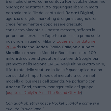
È un’Italia che va, come cantava Ron qualche decennio
orsono; nonostante tutto, aggiungerebbero in molti,
non solo tra le file dei cantautori.
Rocket Digital
,
agenzia di digital marketing di origine spagnola, ci
crede fermamente e dopo essere cresciuta
considerevolmente sul nostro mercato, rafforza la
propria presenza con l’apertura della sua prima sede
nazionale, in quel di Milano.
L’agenzia, fondata nel
2014
da
Nacho Rodés
,
Pablo Callejón
e
Albert
Morcillo
, con sedi a Madrid e Barcellona, oltre 100
milioni di ad spend gestiti, è il partner di Google più
premiato nella regione EMEA. Negli ultimi quattro anni,
il fatturato della struttura in Italia è quadruplicato e ha
consolidato l’importanza del mercato tricolore nel
modello di business dell’azienda. Ne parliamo con
Andrea Torri
, country manager Italia del gruppo
(
ospite di DailyOnAir - The Sound Of Adv
).
Con quali obiettivi nasce Rocket Digital e come si è
evoluta in dieci anni?