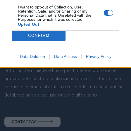
I want to opt-out of Collection, Use,
Retention, Sale, and/or Sharing of my
Personal Data that Is Unrelated with the
Purposes for which it was collected.
Opted Out
CONFIRM
Resta connesso
Data Deletion
Data Access
Privacy Policy
Sei interessato alle nostre iniziative editoriali? Contattaci,
potrai anche richiedere l’invio per 1 mese in promozione
gratuita delle nostre pubblicazioni. I dati che ci fornirai non
verranno commercializzati in alcun modo, ma conservati nel
database ad uso esclusivo interno all'azienda.
CONTATTACI