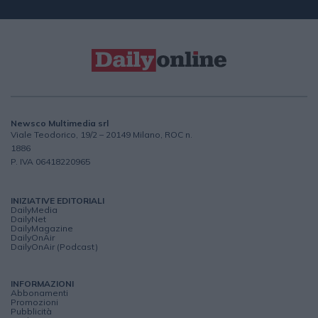
Newsco Multimedia srl
Viale Teodorico, 19/2 – 20149 Milano, ROC n.
1886
P. IVA 06418220965
INIZIATIVE EDITORIALI
DailyMedia
DailyNet
DailyMagazine
DailyOnAir
DailyOnAir (Podcast)
INFORMAZIONI
Abbonamenti
Promozioni
Pubblicità