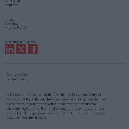
Media Kit
Contatti
LEGAL
Cookies
Privacy Policy
SEGUICI SUI SOCIAL
Design&Dev
by
Webpills
All contents of this website are the exclusive property of
Newsco Multipedia srl; they are reserved and protected by
the current regulations for the protection of intellectual
property rights. Any illicit and/or unauthorized use shall be
considered illegal in accordance with Italian law no. 633/41.
www.dailyonline.it 2024