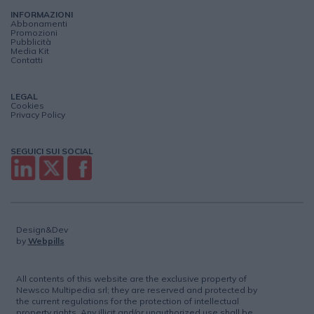
INFORMAZIONI
Abbonamenti
Promozioni
Pubblicità
Media Kit
Contatti
LEGAL
Cookies
Privacy Policy
SEGUICI SUI SOCIAL
Design&Dev
by
Webpills
All contents of this website are the exclusive property of
Newsco Multipedia srl; they are reserved and protected by
the current regulations for the protection of intellectual
property rights. Any illicit and/or unauthorized use shall be