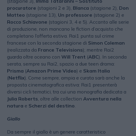
(stagione 3),
Imma Tataranni – Sostituto
procuratore
(stagioni 2 e 3),
Blanca
(stagione 2),
Don
Matteo
(stagione 13),
Un professore
(stagione 2) e
Rocco Schiavone
(stagioni 3, 4 e 5). Accanto alle serie
di produzione, non mancano le fiction d’acquisto che
completano l’offerta estiva. Rai1 punta sul crime
francese con la seconda stagione di
Simon Coleman
(realizzata da
France Televisions
); mentre Rai2
guarda oltre oceano con
Will Trent
(
ABC
). In seconda
serata, sempre su Rai2, spazio a due teen drama:
Prisma
(
Amazon Prime Video
) e
Skam Italia
(
Netflix
). Come sempre, ampia e curata sarà anche la
proposta cinematografica estiva: Rai1 presenterà
diversi cicli tematici, tra cui una monografia dedicata a
Julia Roberts
, oltre alle collection
Avventura nella
natura
e
Scherzi del destino
.
Giallo
Da sempre il giallo è un genere caratteristico