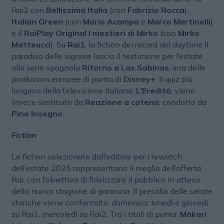
Rai2 con
Bellissima Italia
(con
Fabrizio Rocca
),
Italian Green
(con
Mario Acampa
e
Marco Martinelli
)
e il
RaiPlay Original I mestieri di Mirko
(con
Mirko
Matteucci
). Su
Rai1
, la fiction dei record del daytime Il
paradiso delle signore lascia il testimone per l’estate
alla serie spagnola
Ritorno a Las Sabinas
, una delle
produzioni europee di punta di
Disney+
. Il quiz più
longevo della televisione italiana,
L’Eredità
, viene
invece sostituito da
Reazione a catena
, condotto da
Pino Insegno
.
Fiction
Le fiction selezionate dall’editore per i rewatch
dell’estate 2025 rappresentano il meglio dell’offerta
Rai, con l’obiettivo di fidelizzare il pubblico in attesa
della nuova stagione di garanzia. Il presidio delle serate
storiche viene confermato: domenica, lunedì e giovedì
su Rai1, mercoledì su Rai2. Tra i titoli di punta:
Màkari