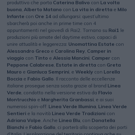
produttivo che porta
Caterina Balivo
con
La volta
buona
,
Alberto Matano
con
La vita in diretta
e
Milo
Infante
con
Ore 14
ad allungarsi: quest’ultimo
sbarcherà poi anche in prime time con 4
appuntamenti nel giovedì di Rai2. Tornano su
Rai1
le
produzioni più amate del daytime estivo, capaci di
unire attualità e leggerezza:
Unomattina Estate
con
Alessandro Greco
e
Carolina Rey
,
Camper in
viaggio
con
Tinto
e
Alessia Mancini
,
Camper
con
Peppone Calabrese
,
Estate in diretta
con
Greta
Mauro
e
Gianluca Semprini
, e
Weekly
con
Lorella
Boccia
e
Fabio Gallo
. Il racconto delle eccellenze
italiane prosegue senza sosta grazie al brand
Linea
Verde
, condotto nella versione estiva da
Flavio
Montrucchio
e
Margherita Granbassi
, e ai suoi
numerosi spin-off:
Linea Verde Illumina
,
Linea Verde
Sentieri
e la novità
Linea Verde Tradizioni
con
Adriana Volpe
. Anche
Linea Blu
, con
Donatella
Bianchi
e
Fabio Gallo
, ci porterà alla scoperta dei porti
d’Italia. L’esplorazione del territorio continua ache su