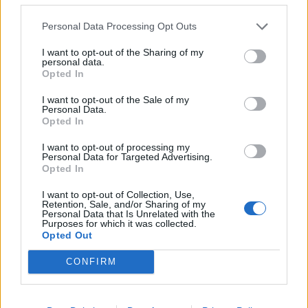
game show
Chi può batterci?
(con
Marco Liorni
). Su
Rai2, invece, debutta in prime time Pino Insegno
Personal Data Processing Opt Outs
affiancato dal suo storico partner
Roberto Ciufoli
con
I want to opt-out of the Sharing of my
il nuovo show comico
Facci ridere
. Tra i titoli in
personal data.
secondo passaggio spiccano
Dalla strada al palco
Opted In
per Rai1 e
Mad In Italy
per Rai2. Da segnalare, inoltre,
I want to opt-out of the Sale of my
nella seconda serata di Rai2,
Hot Ones Italia
(RaiPlay
Personal Data.
Original condotto da
Alessandro Cattelan
) e il dating
Opted In
show
Love Game
.
I want to opt-out of processing my
Personal Data for Targeted Advertising.
Cultura
Opted In
I want to opt-out of Collection, Use,
La cultura, un genere distintivo dell’offerta Rai, torna
Retention, Sale, and/or Sharing of my
con appuntamenti di grande rilievo. Su Rai1,
Alberto
Personal Data that Is Unrelated with the
Purposes for which it was collected.
Angela
sarà protagonista di sette serate: si parte con
Opted Out
uno speciale di
Ulisse
dedicato agli 80 anni dal lancio
delle bombe atomiche su Hiroshima e Nagasaki,
CONFIRM
seguito dalla nuova edizione di
Noos – L’avventura
della conoscenza
. In seconda serata, torna
l’amatissimo programma
Overland
. Su Rai2, debutta la