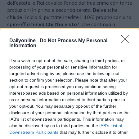
dell’estate, e Rai cavalca l’onda del true crime con tante
produzioni in prima e seconda serata:
Belve
(che
chiude il ciclo di puntate inedite il 10/6 proprio con uno
spin-off a tema)
Chi l’ha visto?
, che continua a
macinare ascolti top,
Il caso
(con
Stefano Nazzi
) e,
nella seconda serata del sabato di Rai2, i RaiPlay
Dailyonline -
Do Not Process My Personal
Originals
Nella mente di Narciso
(con
Roberta
Information
Bruzzone
),
Dark Lines – Delitti a matita
(con
Valentina Romani
) e
Racconti criminali
.
If you wish to opt-out of the sale, sharing to third parties, or
processing of your personal or sensitive information for
Intrattenimento
targeted advertising by us, please use the below opt-out
section to confirm your selection. Please note that after your
L’offerta di intrattenimento può contare in access sulla
opt-out request is processed you may continue seeing
interest-based ads based on personal information utilized by
forza di Affari tuoi, il programma più visto della tv che
us or personal information disclosed to third parties prior to
proseguirà fino a fine giugno. In prima serata su Rai1
your opt-out. You may separately opt-out of the further
tornano i grandi appuntamenti dell’estate: i
TIM
disclosure of your personal information by third parties on the
Summer Hits
, con la conduzione di
Carlo Conti
e
IAB’s list of downstream participants. This information may
Andrea Delogu
, i charity show
Una voce per Padre
also be disclosed by us to third parties on the
IAB’s List of
Pio
(con
Mara Venier
) e
La partita del cuore
(con
Downstream Participants
that may further disclose it to other
Eleonora Daniele
); e debutta in pianta stabile il nuovo
third parties.