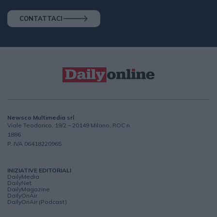
CONTATTACI
Newsco Multimedia srl
Viale Teodorico, 19/2 – 20149 Milano, ROC n.
1886
P. IVA 06418220965
INIZIATIVE EDITORIALI
DailyMedia
DailyNet
DailyMagazine
DailyOnAir
DailyOnAir (Podcast)