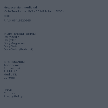
Newsco Multimedia srl
Viale Teodorico, 19/2 – 20149 Milano, ROC n.
1886
P. IVA 06418220965
INIZIATIVE EDITORIALI
DailyMedia
DailyNet
DailyMagazine
DailyOnAir
DailyOnAir (Podcast)
INFORMAZIONI
Abbonamenti
Promozioni
Pubblicità
Media Kit
Contatti
LEGAL
Cookies
Privacy Policy