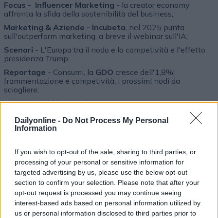
Focus - Influencer Marketing
- la creator economy
affronta la sfida della sostenibilità del business;
Marketing & Aziende - Incubeta
, nel 2025 punta
sull'outperform marketing, a breve il webinar sull'IA;
Scenari
- L'Europa tra il nodo e la competività e l'effetto
presidenza Trump;
Reportage
- Consumi, la
GDO
cresce dell'1,8%;
frammentazione e competività, i prossimi nodi da
sciogliere;
Digital World Innovazione
-
Artefact
presenta
"Afterwork", film sul divario di genere nelle professioni
dell'IA;
Dailyonline -
Do Not Process My Personal
Information
SCARICA E LEGGI IL NUMERO DI FEBBRAIO 2025
If you wish to opt-out of the sale, sharing to third parties, or
processing of your personal or sensitive information for
targeted advertising by us, please use the below opt-out
section to confirm your selection. Please note that after your
opt-out request is processed you may continue seeing
interest-based ads based on personal information utilized by
Altri magazine che potrebbero piacerti
us or personal information disclosed to third parties prior to