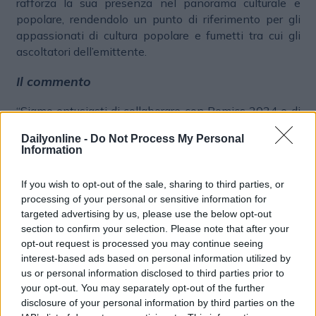
rafforza la sua presenza nel panorama culturale e
popolare, rendendolo un punto di riferimento per gli
appassionati di cultura popolare e fumetti tra cui gli
ascoltatori dell’emittente.
Il commento
“Siamo entusiasti di collaborare con Romics 2024 e di
portare la nostra passione per la cultura popolare e i
Dailyonline -
Do Not Process My Personal
fumetti direttamente agli ascoltatori di Radio Kiss Kiss
Information
- ha dichiarato
Lucia Niespolo, Presidente ed
Editore di Radio Kiss Kiss
-. Crediamo che questa
If you wish to opt-out of the sale, sharing to third parties, or
partnership ci permetterà di raggiungere un pubblico
processing of your personal or sensitive information for
ancora più ampio e di condividere l’entusiasmo per
targeted advertising by us, please use the below opt-out
Romics 2024 con tutti i nostri ascoltatori” .
section to confirm your selection. Please note that after your
opt-out request is processed you may continue seeing
interest-based ads based on personal information utilized by
us or personal information disclosed to third parties prior to
your opt-out. You may separately opt-out of the further
RADIO
disclosure of your personal information by third parties on the