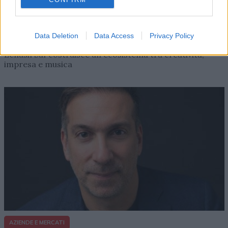
AZIENDE E MERCATI
Davide Sechi
31/07/2026
Data Deletion
Data Access
Privacy Policy
Dal lusso circolare all’intelligenza artificiale: come
Lenush Saf costruisce un ecosistema tra creatività,
impresa e musica
AZIENDE E MERCATI