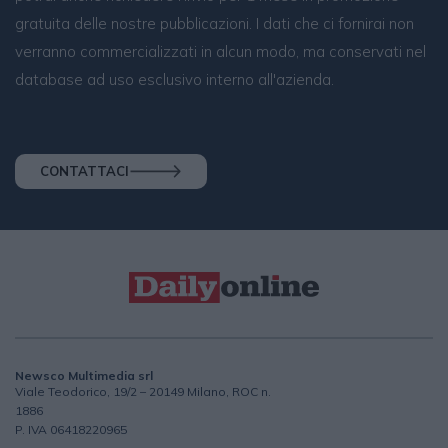
gratuita delle nostre pubblicazioni. I dati che ci fornirai non
verranno commercializzati in alcun modo, ma conservati nel
database ad uso esclusivo interno all'azienda.
CONTATTACI
Newsco Multimedia srl
Viale Teodorico, 19/2 – 20149 Milano, ROC n.
1886
P. IVA 06418220965