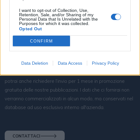
I want to opt-out of Collection, Use,
Retention, Sale, and/or Sharing of my
Personal Data that Is Unrelated with the
Purposes for which it was collected.
Opted Out
CONFIRM
Resta connesso
Data Deletion
Data Access
Privacy Policy
Sei interessato alle nostre iniziative editoriali? Contattaci,
potrai anche richiedere l’invio per 1 mese in promozione
gratuita delle nostre pubblicazioni. I dati che ci fornirai non
verranno commercializzati in alcun modo, ma conservati nel
database ad uso esclusivo interno all'azienda.
CONTATTACI