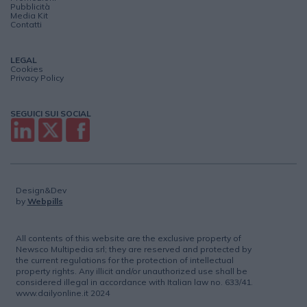
Pubblicità
Media Kit
Contatti
LEGAL
Cookies
Privacy Policy
SEGUICI SUI SOCIAL
Design&Dev
by
Webpills
All contents of this website are the exclusive property of
Newsco Multipedia srl; they are reserved and protected by
the current regulations for the protection of intellectual
property rights. Any illicit and/or unauthorized use shall be
considered illegal in accordance with Italian law no. 633/41.
www.dailyonline.it 2024