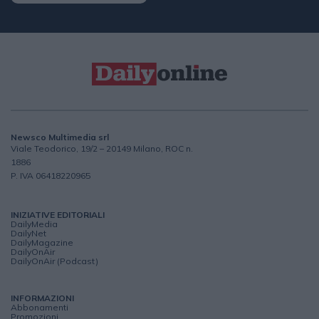
Newsco Multimedia srl
Viale Teodorico, 19/2 – 20149 Milano, ROC n.
1886
P. IVA 06418220965
INIZIATIVE EDITORIALI
DailyMedia
DailyNet
DailyMagazine
DailyOnAir
DailyOnAir (Podcast)
INFORMAZIONI
Abbonamenti
Promozioni