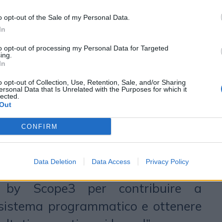
per il tempo di attenzione reale, la
o opt-out of the Sale of my Personal Data.
to che le emissioni di carbonio si
In
 del 63%. “Con OnyxGreen, gli
to opt-out of processing my Personal Data for Targeted
ing.
ebbero le loro emissioni di carbonio
In
 al video e al display open exchange
o opt-out of Collection, Use, Retention, Sale, and/or Sharing
ersonal Data that Is Unrelated with the Purposes for which it
laus Ludemann, SVP Brand &
lected.
Out
r Experience di
Outbrain
-.
CONFIRM
one di private marketplace a basse
agli acquirenti l’opportunità di
Data Deletion
Data Access
Privacy Policy
are facilmente i green mMedia
 by Scope3 per contribuire a
osistema programmatico e ottenere