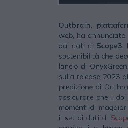
Outbrain
, piattafo
web, ha annunciato i
dai dati di
Scope3
,
sostenibilità che dec
lancio di OnyxGreen
sulla release 2023 di
predizione di Outbra
assicurare che i dol
momenti di maggior 
il set di dati di
Scop
pacchetti a basse e