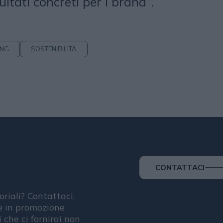
ultati concreti per i brand”.
ING
SOSTENIBILITÀ
CONTATTACI
oriali? Contattaci,
se in promozione
i che ci fornirai non