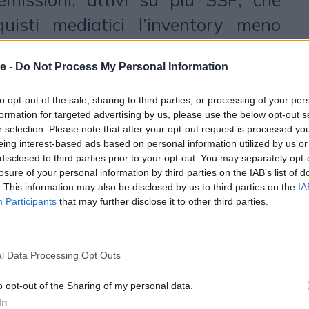
uisti mediatici l’inventory meno
een
, in particolare, consente ai
e -
Do Not Process My Personal Information
 in un ecosistema mediatico più
le di massimizzare l’attenzione,
to opt-out of the sale, sharing to third parties, or processing of your per
formation for targeted advertising by us, please use the below opt-out s
e impatto sul loro brand e ridurre
r selection. Please note that after your opt-out request is processed y
oni. Secondo il report di Scope3
eing interest-based ads based on personal information utilized by us or
disclosed to third parties prior to your opt-out. You may separately opt-
settore del programmatic advertising
losure of your personal information by third parties on the IAB’s list of
. This information may also be disclosed by us to third parties on the
IA
00 tonnellate metriche di emissioni
Participants
that may further disclose it to other third parties.
olo mese in cinque economie leader
ente di oltre 24 milioni di galloni
l Data Processing Opt Outs
ioni di litri) di benzina consumati.
o opt-out of the Sharing of my personal data.
 campagne pubblicitarie digitali
In