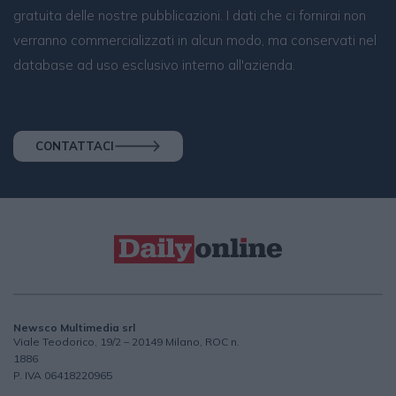
gratuita delle nostre pubblicazioni. I dati che ci fornirai non
verranno commercializzati in alcun modo, ma conservati nel
database ad uso esclusivo interno all'azienda.
CONTATTACI
Newsco Multimedia srl
Viale Teodorico, 19/2 – 20149 Milano, ROC n.
1886
P. IVA 06418220965