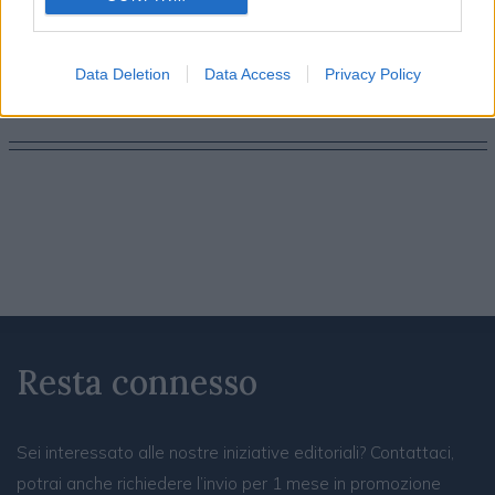
Davide Sechi
31/07/2026
Visa riscrive il concetto di premium: l’AI diventa il nuovo
concierge dell’esperienza
Data Deletion
Data Access
Privacy Policy
Resta connesso
Sei interessato alle nostre iniziative editoriali? Contattaci,
potrai anche richiedere l’invio per 1 mese in promozione