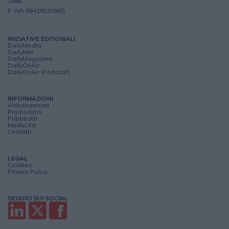
1886
P. IVA 06418220965
INIZIATIVE EDITORIALI
DailyMedia
DailyNet
DailyMagazine
DailyOnAir
DailyOnAir (Podcast)
INFORMAZIONI
Abbonamenti
Promozioni
Pubblicità
Media Kit
Contatti
LEGAL
Cookies
Privacy Policy
SEGUICI SUI SOCIAL