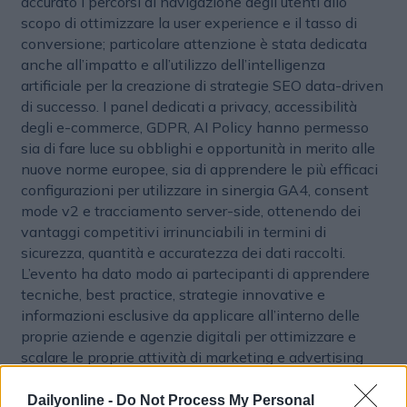
accurato i percorsi di navigazione degli utenti allo
scopo di ottimizzare la user experience e il tasso di
conversione; particolare attenzione è stata dedicata
anche all’impatto e all’utilizzo dell’intelligenza
artificiale per la creazione di strategie SEO data-driven
di successo. I panel dedicati a privacy, accessibilità
degli e-commerce, GDPR, AI Policy hanno permesso
sia di fare luce su obblighi e opportunità in merito alle
nuove norme europee, sia di apprendere le più efficaci
configurazioni per utilizzare in sinergia GA4, consent
mode v2 e tracciamento server-side, ottenendo dei
vantaggi competitivi irrinunciabili in termini di
sicurezza, quantità e accuratezza dei dati raccolti.
L’evento ha dato modo ai partecipanti di apprendere
tecniche, best practice, strategie innovative e
informazioni esclusive da applicare all’interno delle
proprie aziende e agenzie digitali per ottimizzare e
scalare le proprie attività di marketing e advertising
grazie ai dati.
Dailyonline -
Do Not Process My Personal