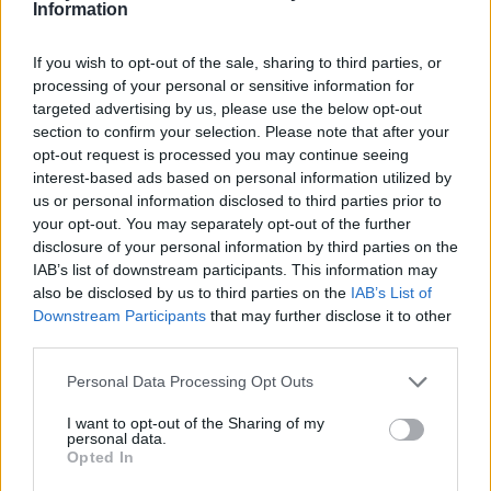
Information
Non solo formazione
Undici tra multinazionali, organizzazioni non profit e
If you wish to opt-out of the sale, sharing to third parties, or
aziende di e-commerce sono state premiate per le loro
processing of your personal or sensitive information for
implementazioni eccezionali nel campo della digital
targeted advertising by us, please use the below opt-out
section to confirm your selection. Please note that after your
analytics. Tra queste,
Mondo Convenienza, Trudi,
opt-out request is processed you may continue seeing
Passione Beauty, Il Fatto Quotidiano, Greenpeace,
interest-based ads based on personal information utilized by
CNH, LuisaViaRoma, Top Farmacia, Holyart,
us or personal information disclosed to third parties prior to
Tenacta Group e Baushopping
hanno ritirato sul
your opt-out. You may separately opt-out of the further
palco il proprio
“GA4 Awards”
, il premio assegnato
disclosure of your personal information by third parties on the
per implementazioni allo stato dell’arte di GA4,
IAB’s list of downstream participants. This information may
determinanti per il successo delle proprie strategie di
also be disclosed by us to third parties on the
IAB’s List of
marketing ed advertising. Numerosi anche i momenti
Downstream Participants
that may further disclose it to other
informali di networking, confronto, condivisione di idee
third parties.
e di dibattito non solo all’interno della Area Expo
Personal Data Processing Opt Outs
dedicata, ma anche in occasione dei networking break
e dell’esclusiva networking dinner. Un’occasione
I want to opt-out of the Sharing of my
preziosa per rafforzare le relazioni esistenti ma anche
personal data.
Opted In
per creare nuove collaborazioni e nuove opportunità di
carriera. “Concludiamo l’edizione del GA4 Summit 2024