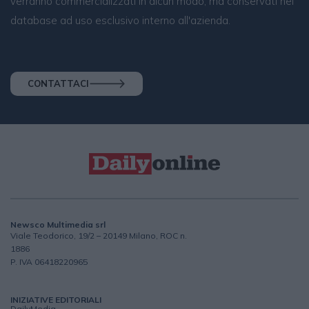
verranno commercializzati in alcun modo, ma conservati nel
database ad uso esclusivo interno all'azienda.
CONTATTACI
Newsco Multimedia srl
Viale Teodorico, 19/2 – 20149 Milano, ROC n.
1886
P. IVA 06418220965
INIZIATIVE EDITORIALI
DailyMedia