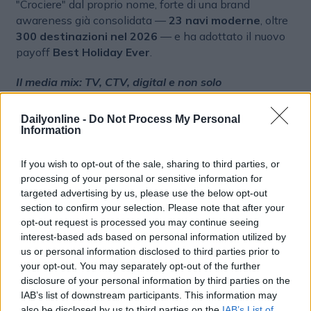
"Crociere" dal proprio nome, forte di una brand
awareness già consolidata —
23 navi moderne
, oltre
300 destinazioni nel 2026
— e ha adottato il nuovo
payoff
Best Holiday Ever
.
Il media mix: TV, CTV, digital e non solo
A illustrare la strategia media è stato
Andrea Guanci
,
Dailyonline -
Do Not Process My Personal
Marketing Director Italia, che ha confermato una
Information
presenza massiccia in
televisione
con quote crescenti
destinate a
CTV e digital
. Questi ultimi canali
If you wish to opt-out of the sale, sharing to third parties, or
permettono di verticalizzare i messaggi sui singoli plus
processing of your personal or sensitive information for
con tagli più brevi utilizzati anche per i promo più
targeted advertising by us, please use the below opt-out
tattici, gestiti dalla house agency
MSC Mediagrafica
,
section to confirm your selection. Please note that after your
diretta da
Domenico Manno
. A completare il mix:
opt-out request is processed you may continue seeing
interest-based ads based on personal information utilized by
cinema, stampa, esterna e radio.
us or personal information disclosed to third parties prior to
your opt-out. You may separately opt-out of the further
disclosure of your personal information by third parties on the
IAB’s list of downstream participants. This information may
also be disclosed by us to third parties on the
IAB’s List of