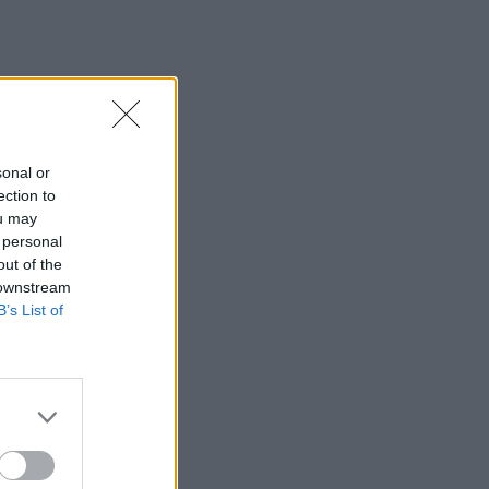
sonal or
ection to
ou may
 personal
out of the
 downstream
B’s List of