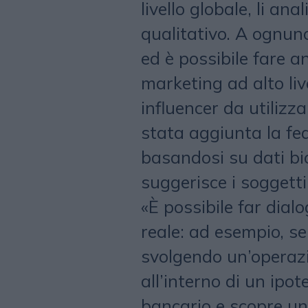
livello globale, li ana
qualitativo. A ognuno
ed è possibile fare 
marketing ad alto live
influencer da utilizz
stata aggiunta la fea
basandosi su dati bio
suggerisce i soggetti 
«È possibile far dial
reale: ad esempio, se 
svolgendo un’operazi
all’interno di un ipo
bancario e scopre un