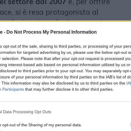
el settore dal 2007
e, per offrire
ace, si è resa protagonista al
’evoluzione tecnologica su vari
e -
Do Not Process My Personal Information
to opt-out of the sale, sharing to third parties, or processing of your per
formation for targeted advertising by us, please use the below opt-out s
r selection. Please note that after your opt-out request is processed y
eing interest-based ads based on personal information utilized by us or
disclosed to third parties prior to your opt-out. You may separately opt-
r Suite
losure of your personal information by third parties on the IAB’s list of
. This information may also be disclosed by us to third parties on the
IA
Participants
that may further disclose it to other third parties.
rata di Blogmeter nasce per
no strumento semplice e flessibile
l Data Processing Opt Outs
senza disporre di una preparazione
o opt-out of the Sharing of my personal data.
ecedentemente acquistabili