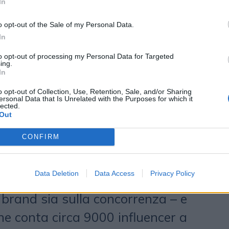
In
ersi fornitori e non comunicanti
o opt-out of the Sale of my Personal Data.
mentano reciprocamente, costituendo
In
r soddisfare le esigenze di aziende
to opt-out of processing my Personal Data for Targeted
ing.
ano, dunque, le connessioni tra
In
a cui vocazione è la brand
o opt-out of Collection, Use, Retention, Sale, and/or Sharing
ersonal Data that Is Unrelated with the Purposes for which it
ndo sentiment e passaparola. Ora
lected.
Out
ata recentemente introdotta la
CONFIRM
alizzare le keyword da monitorare»,
a Burchi
, Head Of Product di
Data Deletion
Data Access
Privacy Policy
alytics - «utile per analisi cross
o brand sia sulla concorrenza – e
che conta circa 9000 influencer a