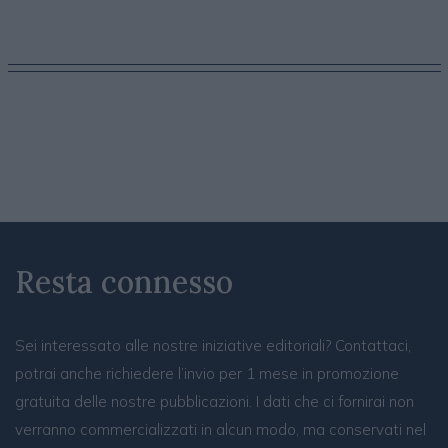
Resta connesso
Sei interessato alle nostre iniziative editoriali? Contattaci,
potrai anche richiedere l’invio per 1 mese in promozione
gratuita delle nostre pubblicazioni. I dati che ci fornirai non
verranno commercializzati in alcun modo, ma conservati nel