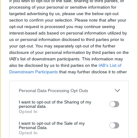
If you wish to opt-out of the sale, sharing to third parties, or
processing of your personal or sensitive information for
«Il rischio più sottovalutato non è la “ribellione delle
targeted advertising by us, please use the below opt-out
macchine”, ma l’omologazione identitaria. Se
section to confirm your selection. Please note that after your
un’azienda affida la propria comunicazione
opt-out request is processed you may continue seeing
interamente a modelli linguistici standard, finirà per
interest-based ads based on personal information utilized by
suonare esattamente come i suoi competitor. Si perde
us or personal information disclosed to third parties prior to
il Tone of Voice, si perde l’unicità e, di conseguenza,
your opt-out. You may separately opt-out of the further
crolla il potere di prezzo. C’è poi il tema della proprietà
disclosure of your personal information by third parties on the
intellettuale e della data privacy: dare in pasto dati
IAB’s list of downstream participants. This information may
sensibili dei clienti a modelli AI pubblici senza una
also be disclosed by us to third parties on the
IAB’s List of
governance chiara è una “bomba a orologeria” legale
Downstream Participants
that may further disclose it to other
third parties.
che molte aziende stanno ignorando non rendendosi
conto di cosa potrebbe innescare. Il digitale ha
Personal Data Processing Opt Outs
modificato profondamente modelli economici e
dinamiche di influenza: chi detiene oggi il vero potere
I want to opt-out of the Sharing of my
personal data.
nell’ecosistema online tra piattaforme, algoritmi,
Opted In
creator e brand? È un triangolo instabile, ma la
gerarchia sta cambiando. Le Piattaforme detengono
I want to opt-out of the Sale of my
Personal Data.
ancora le infrastrutture e decidono le regole del gioco
Opted In
(gli algoritmi). L’Audience è il potere reale di chi detiene