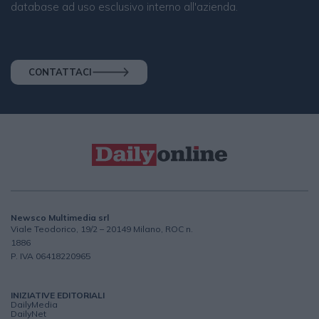
database ad uso esclusivo interno all'azienda.
CONTATTACI
Newsco Multimedia srl
Viale Teodorico, 19/2 – 20149 Milano, ROC n.
1886
P. IVA 06418220965
INIZIATIVE EDITORIALI
DailyMedia
DailyNet