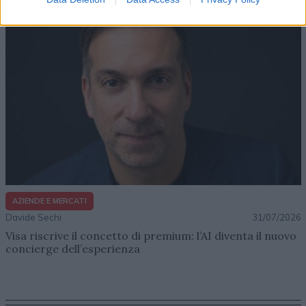
AZIENDE E MERCATI
Davide Sechi
31/07/2026
Visa riscrive il concetto di premium: l’AI diventa il nuovo
concierge dell’esperienza