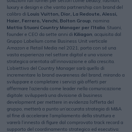
soluzioni full funnel per settori come beauty, fashion,
luxury e design e che vanta partnership con brand del
calibro di
Louis Vuitton, Dior, La Redoute, Alessi,
Haier, Ferrero, Venchi, Bolton Group
, nomina
Mattia Stuani Country Manager per l’Italia
. Stuani,
founder e CEO da sette anni di
Kiliagon
, acquisita dal
Gruppo Labelium come Business Unit verticale
Amazon e Retail Media nel 2021, porta con sé una
vasta esperienza nel settore digital e una visione
strategica orientata all’innovazione e alla crescita.
L’obiettivo del Country Manager sarà quello di
incrementare la brand awareness del brand, mirando a
sviluppare e completare i servizi già offerti per
affermare l’azienda come leader nella comunicazione
digitale: svilupperà una divisione di business
development per mettere in evidenza l’offerta del
gruppo, metterà a punto un’accurata strategia di M&A
al fine di accelerare l’ampliamento della struttura e
varerà l’innesto di figure dal comprovato track record a
supporto del coordinamento strategico ed esecutivo;