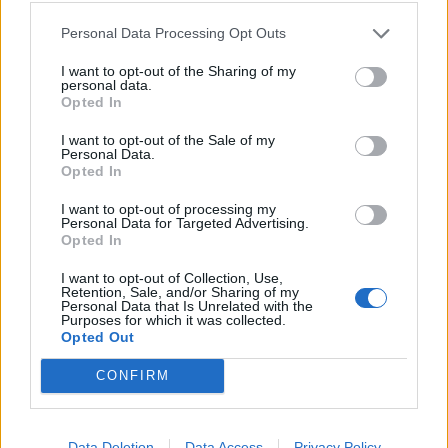
Personal Data Processing Opt Outs
Altri articoli che potrebbero piacerti
I want to opt-out of the Sharing of my
personal data.
Opted In
I want to opt-out of the Sale of my
Personal Data.
Opted In
I want to opt-out of processing my
Personal Data for Targeted Advertising.
Opted In
I want to opt-out of Collection, Use,
Retention, Sale, and/or Sharing of my
Personal Data that Is Unrelated with the
Purposes for which it was collected.
Opted Out
AZIENDE E MERCATI
Davide Sechi
31/07/2026
CONFIRM
Dal lusso circolare all’intelligenza artificiale: come
Lenush Saf costruisce un ecosistema tra creatività,
impresa e musica
Data Deletion
Data Access
Privacy Policy