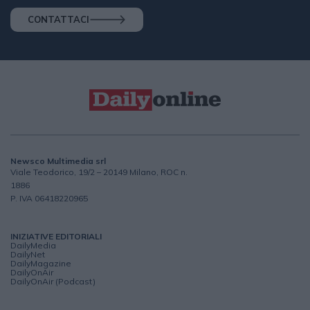
CONTATTACI
Newsco Multimedia srl
Viale Teodorico, 19/2 – 20149 Milano, ROC n.
1886
P. IVA 06418220965
INIZIATIVE EDITORIALI
DailyMedia
DailyNet
DailyMagazine
DailyOnAir
DailyOnAir (Podcast)