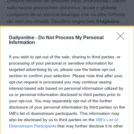
comunicheremo nei prossimi mesi, informando i clienti
sulla nostra proposition distintiva, locale e globale,
composta da un servizio boutique che va oltre l’offerta
del mercato attuale. Desidero ringraziare
Stephane
Levy, Presidente del Labelium Group, Laura Selmi,
Country Manager uscente, Sylvain Bonneville, CEO
Dailyonline -
Do Not Process My Personal
del Labelium Group
, e tutto il team di Kiliagon e
Information
Labelium Italia per la fiducia, l’accoglienza e la voglia di
affrontare insieme questa nuova sfida”.
If you wish to opt-out of the sale, sharing to third parties, or
processing of your personal or sensitive information for
targeted advertising by us, please use the below opt-out
RETAIL MEDIA
NOMINE E CARRIERE
section to confirm your selection. Please note that after your
opt-out request is processed you may continue seeing
DIGITAL MARKETING
interest-based ads based on personal information utilized by
us or personal information disclosed to third parties prior to
your opt-out. You may separately opt-out of the further
disclosure of your personal information by third parties on the
IAB’s list of downstream participants. This information may
also be disclosed by us to third parties on the
IAB’s List of
Downstream Participants
that may further disclose it to other
third parties.