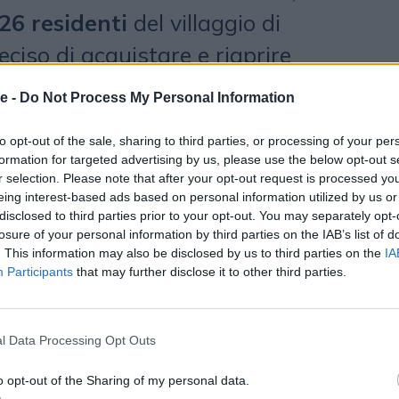
26 residenti
del villaggio di
iso di acquistare e riaprire
er evitarne la chiusura. Quando la
e -
Do Not Process My Personal Information
een Ahern
non è più riuscita a
to opt-out of the sale, sharing to third parties, or processing of your per
, la comunità si è organizzata per
formation for targeted advertising by us, please use the below opt-out s
lo con il nuovo nome
Street Bar.
r selection. Please note that after your opt-out request is processed y
eing interest-based ads based on personal information utilized by us or
conoscenza dell'iniziativa, è
disclosed to third parties prior to your opt-out. You may separately opt-
losure of your personal information by third parties on the IAB’s list of
o consulenza, formazione e
. This information may also be disclosed by us to third parties on the
IA
Participants
that may further disclose it to other third parties.
anche attraverso la piattaforma
demy
.
l Data Processing Opt Outs
sce in un contesto più ampio:
o opt-out of the Sharing of my personal data.
rca
2.100 pub
tra il
2005
e il
2025
,