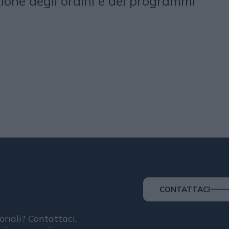
ione degli ordini e dei programmi
CONTATTACI
oriali? Contattaci,