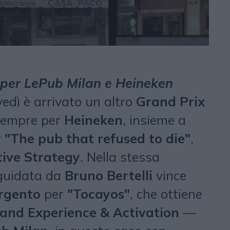
 per LePub Milan e Heineken
vedì è arrivato un altro
Grand Prix
 sempre per
Heineken
, insieme a
r
"The pub that refused to die"
,
tive Strategy
. Nella stessa
 guidata da
Bruno Bertelli
vince
rgento
per
"Tocayos"
, che ottiene
and Experience & Activation
—