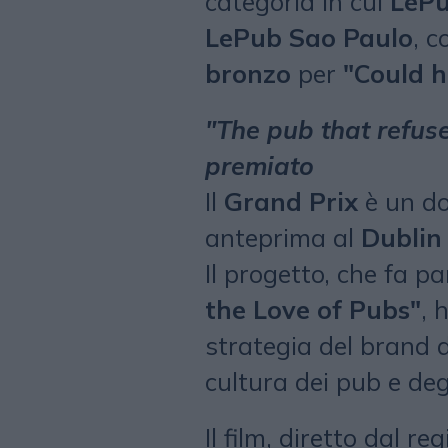
categoria in cui
LePu
LePub Sao Paulo
, c
bronzo
per
"Could 
"The pub that refuse
premiato
Il
Grand Prix
è un do
anteprima al
Dublin 
Il progetto, che fa p
the Love of Pubs"
, 
strategia del brand d
cultura dei pub e degl
Il film, diretto dal r