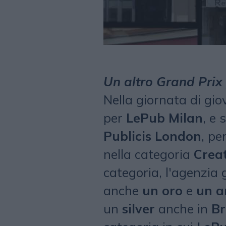
Un altro Grand Prix
Nella giornata di gio
per
LePub Milan
, e
Publicis London
, pe
nella categoria
Crea
categoria, l'agenzia
anche
un oro
e
un a
un
silver
anche in
Br