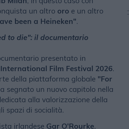
b Milan
, in questo caso con
onquista un altro
oro
e un altro
have been a Heineken"
.
d to die": il documentario
cumentario presentato in
International Film Festival 2026
.
arte della piattaforma globale
"For
ha segnato un nuovo capitolo nella
edicata alla valorizzazione della
i spazi di socialità.
egista irlandese
Gar O'Rourke
,